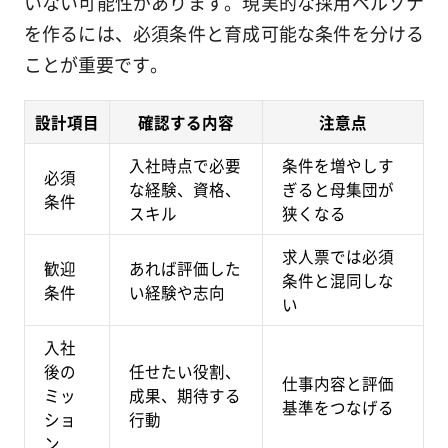
いない可能性があります。現実的な採用ペルソナ
を作るには、必須条件と育成可能な条件を分ける
ことが重要です。
設計項目
確認する内容
注意点
入社時点で必要
条件を増やしす
必須
な経験、資格、
ぎると母集団が
条件
スキル
狭くなる
求人票では必須
歓迎
あれば評価した
条件と混同しな
条件
い経験や志向
い
入社
後の
任せたい役割、
仕事内容と評価
ミッ
成果、期待する
基準をつなげる
ショ
行動
ン