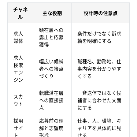
チャネ
主な役割
設計時の注意点
ル
顕在層への
求人
条件だけでなく訴求
露出と応募
媒体
軸を明確にする
獲得
求人
幅広い候補
職種名、勤務地、仕
検索
者への接点
事内容を分かりやす
エン
づくり
くする
ジン
転職潜在層
一斉送信ではなく候
スカ
への直接接
補者に合わせた文面
ウト
点
にする
採用
応募前の理
仕事、人、環境、キ
サイ
解と志望度
ャリアを具体的に見
ト
形成
せる