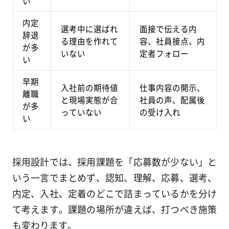
い
内定
選考中に選ばれ
面接で伝える内
辞退
る理由を作れて
容、社員接点、内
が多
いない
定者フォロー
い
早期
入社前の期待値
仕事内容の開示、
離職
と現場実態が合
社員の声、配属後
が多
っていない
の受け入れ
い
採用設計では、採用課題を「応募数が少ない」と
いう一言でまとめず、認知、理解、応募、選考、
内定、入社、定着のどこで詰まっているかを分け
て考えます。課題の場所が違えば、打つべき施策
も変わります。