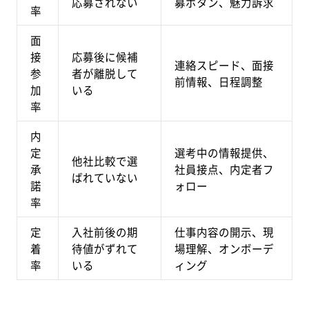
応募されない
募ボタン、魅力訴求
率
面
接
応募後に候補
連絡スピード、面接
参
者が離脱して
前情報、日程調整
加
いる
率
内
定
選考中の情報提供、
他社比較で選
承
社員接点、内定者フ
ばれていない
諾
ォロー
率
定
入社前後の期
仕事内容の開示、現
着
待値がずれて
場理解、オンボーデ
率
いる
ィング