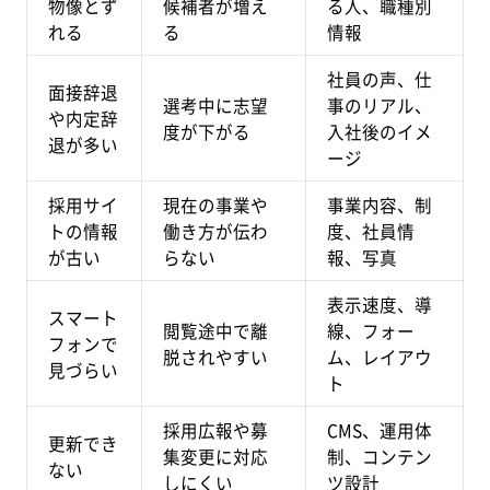
物像とず
候補者が増え
る人、職種別
れる
る
情報
社員の声、仕
面接辞退
選考中に志望
事のリアル、
や内定辞
度が下がる
入社後のイメ
退が多い
ージ
採用サイ
現在の事業や
事業内容、制
トの情報
働き方が伝わ
度、社員情
が古い
らない
報、写真
表示速度、導
スマート
閲覧途中で離
線、フォー
フォンで
脱されやすい
ム、レイアウ
見づらい
ト
採用広報や募
CMS、運用体
更新でき
集変更に対応
制、コンテン
ない
しにくい
ツ設計