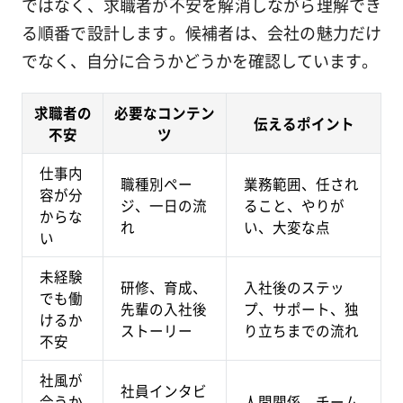
ではなく、求職者が不安を解消しながら理解でき
る順番で設計します。候補者は、会社の魅力だけ
でなく、自分に合うかどうかを確認しています。
求職者の
必要なコンテン
伝えるポイント
不安
ツ
仕事内
職種別ペー
業務範囲、任され
容が分
ジ、一日の流
ること、やりが
からな
れ
い、大変な点
い
未経験
研修、育成、
入社後のステッ
でも働
先輩の入社後
プ、サポート、独
けるか
ストーリー
り立ちまでの流れ
不安
社風が
社員インタビ
合うか
人間関係、チーム