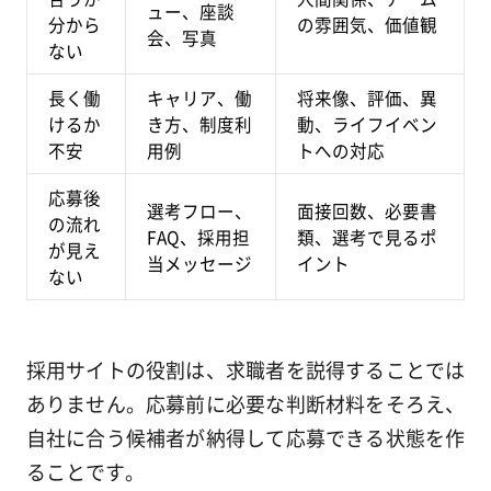
ュー、座談
分から
の雰囲気、価値観
会、写真
ない
長く働
キャリア、働
将来像、評価、異
けるか
き方、制度利
動、ライフイベン
不安
用例
トへの対応
応募後
選考フロー、
面接回数、必要書
の流れ
FAQ、採用担
類、選考で見るポ
が見え
当メッセージ
イント
ない
採用サイトの役割は、求職者を説得することでは
ありません。応募前に必要な判断材料をそろえ、
自社に合う候補者が納得して応募できる状態を作
ることです。