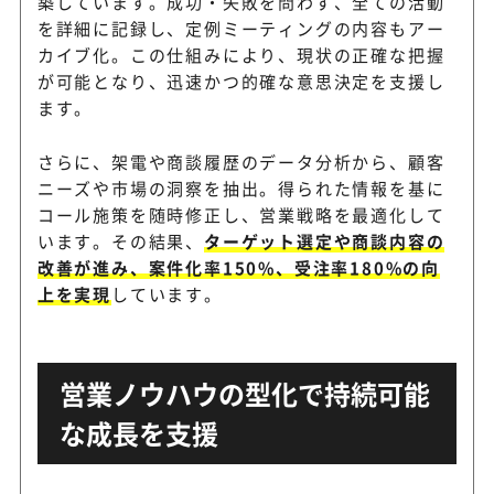
築しています。成功・失敗を問わず、全ての活動
を詳細に記録し、定例ミーティングの内容もアー
カイブ化。この仕組みにより、現状の正確な把握
が可能となり、迅速かつ的確な意思決定を支援し
パーソルビジネスプロ
営業BPOと業務プロセス設計
ます。
セスデザイン
せて支援
さらに、架電や商談履歴のデータ分析から、顧客
ニーズや市場の洞察を抽出。得られた情報を基に
BtoBマーケティングとイン
リーグル
コール施策を随時修正し、営業戦略を最適化して
ルスをつなぐ営業支援
います。その結果、
ターゲット選定や商談内容の
改善が進み、案件化率150%、受注率180%の向
上を実現
しています。
営業ノウハウの型化で持続可能
な成長を支援