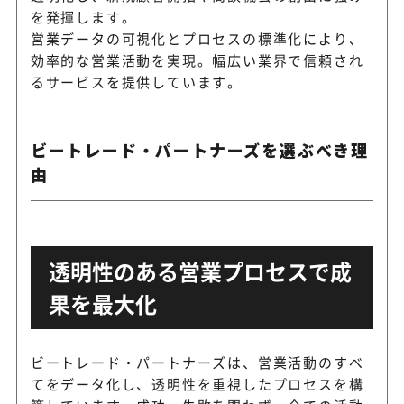
を発揮します。
BtoBテレアポと営業プロセ
ディグロス
営業データの可視化とプロセスの標準化により、
い営業代行会社
効率的な営業活動を実現。幅広い業界で信頼され
るサービスを提供しています。
営業課題に合わせてテレアポ
セイヤク
ルドセールスまで相談できる
ビートレード・パートナーズを選ぶべき理
由
テレアポから訪問営業、商談
ジャパンプ
ングまで相談できる営業代行
透明性のある営業プロセスで成
SaaSやBtoB商材の営業代
スタジアム
果を最大化
支援
ビートレード・パートナーズは、営業活動のすべ
ブリッジインターナシ
インサイドセールスの導入か
てをデータ化し、透明性を重視したプロセスを構
ョナル
まで支援