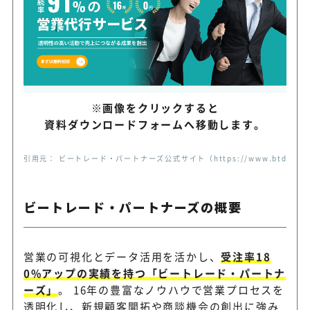
専属チームが営業戦略まで伴
アズ
アポ代行
独自のデータベースをはじめ
sora
トから有望な市場や業界を発
※画像をクリックすると
資料ダウンロードフォームへ移動します。
BDRやインサイドセールス代
DORIRU
拓の商談創出を支援
引用元： ビートレード・パートナーズ公式サイト（https://www.btdp.co.jp/
定額制で営業戦略から商談獲
カリトルくん
ビートレード・パートナーズの概要
相談できる営業支援
営業の可視化とデータ活用を活かし、
受注率18
人材・営業支援の運用力を活
ネオキャリア
0%アップの実績を持つ「ビートレード・パートナ
代行
ーズ」
。 16年の豊富なノウハウで営業プロセスを
透明化し、新規顧客開拓や商談機会の創出に強み