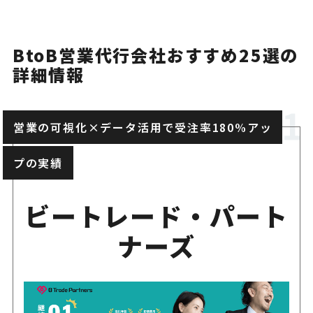
法人向けの新規開拓営業なら
BtoB営業代行会社おすすめ25選の
専属スタッフのテレアポと徹
ambient
詳細情報
分析で成果を出す
営業の可視化×データ活用で受注率180%アッ
セカツク
成果報酬型支援で商談を創出
プの実績
全国をカバー！地域ごとの営
ビーモーション
ビートレード・パート
も可能
ナーズ
営業立ち上げをゼロから支援
セールスギルド
売れる仕組み」で成果を出す