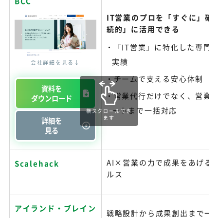
BCC
IT営業のプロを「すぐに」確
続的」に活用できる
「IT営業」に特化した専門
実績
会社詳細を見る↓
チームで支える安心体制
資料を
営業代行だけでなく、営業
ダウンロード
ートまで一括対応
横スクロールでき
ます
詳細を
見る
AI×営業の力で成果をあげる
Scalehack
ルス
アイランド・ブレイン
戦略設計から成果創出まで一