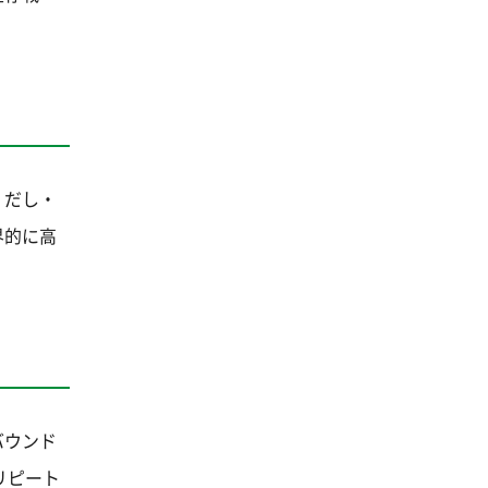
・だし・
界的に高
バウンド
リピート