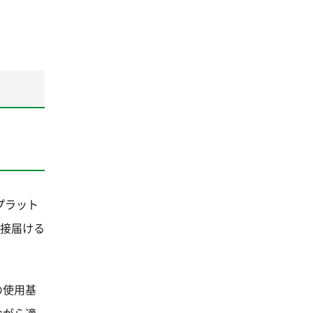
プラット
へ直接届ける
の使用基