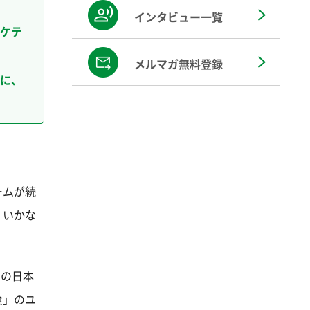
インタビュー一覧
ケテ
メルマガ無料登録
に、
ームが続
くいかな
での日本
食」のユ