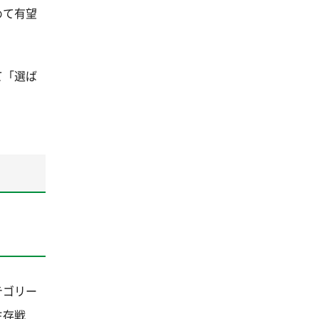
めて有望
て「選ば
テゴリー
生存戦