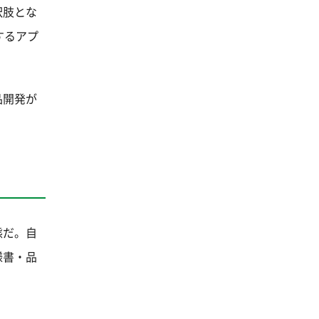
択肢とな
するアプ
品開発が
態だ。自
様書・品