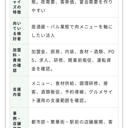
態。夜需要、客単価、宴会需要を作り
ャイ
ズの
やすい
特徴
向い
居酒屋・バル業態で肉メニューを軸に
てい
る検
したい法人
討者
加盟
加盟金、厨房、内装、食材・酒類、PO
料・
S、求人、研修、開業前販促、運転資
費用
の確
金を確認。
認
メニュー、食材供給、調理研修、接
支援
客、酒類販促、予約導線、グルメサイ
内容
ト運用の支援範囲を確認。
事
例・
都市部・繁華街・駅前の店舗展開、客
店舗