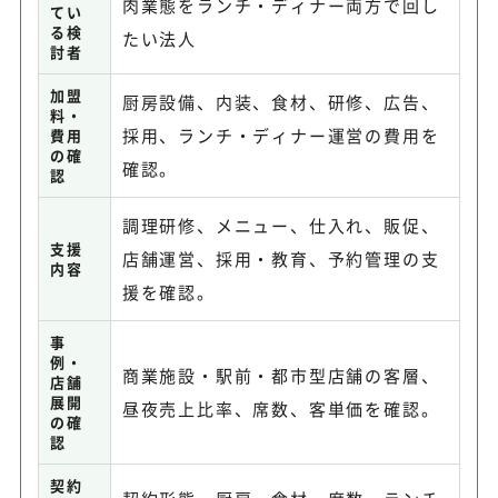
肉業態をランチ・ディナー両方で回し
てい
る検
たい法人
討者
加盟
厨房設備、内装、食材、研修、広告、
料・
採用、ランチ・ディナー運営の費用を
費用
の確
確認。
認
調理研修、メニュー、仕入れ、販促、
支援
店舗運営、採用・教育、予約管理の支
内容
援を確認。
事
例・
商業施設・駅前・都市型店舗の客層、
店舗
展開
昼夜売上比率、席数、客単価を確認。
の確
認
契約