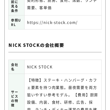
契約形態、厨房、食材、席数、ランチ
前に
見る
需要、客単価
条件
参照U
https://nick-stock.com/
RL
NICK STOCKの会社概要
会社
NICK STOCK
名
【特徴】ステーキ・ハンバーグ・カフ
ェ要素を持つ肉業態。昼夜需要を両方
サー
狙いやすい参考モデル。 【費用】厨房
ビス
の特
設備、内装、食材、研修、広告、採
徴
用、ランチ・ディナー運営の費用を確