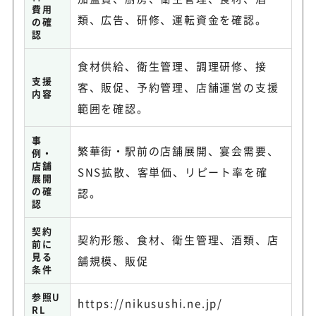
費用
類、広告、研修、運転資金を確認。
の確
認
食材供給、衛生管理、調理研修、接
支援
客、販促、予約管理、店舗運営の支援
内容
範囲を確認。
事
繁華街・駅前の店舗展開、宴会需要、
例・
店舗
SNS拡散、客単価、リピート率を確
展開
の確
認。
認
契約
契約形態、食材、衛生管理、酒類、店
前に
見る
舗規模、販促
条件
参照U
https://nikusushi.ne.jp/
RL