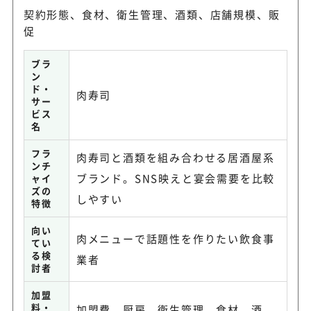
契約形態、食材、衛生管理、酒類、店舗規模、販
促
ブラ
ン
ド・
肉寿司
サー
ビス
名
フラ
肉寿司と酒類を組み合わせる居酒屋系
ンチ
ブランド。SNS映えと宴会需要を比較
ャイ
ズの
しやすい
特徴
向い
肉メニューで話題性を作りたい飲食事
てい
る検
業者
討者
加盟
料・
加盟費、厨房、衛生管理、食材、酒