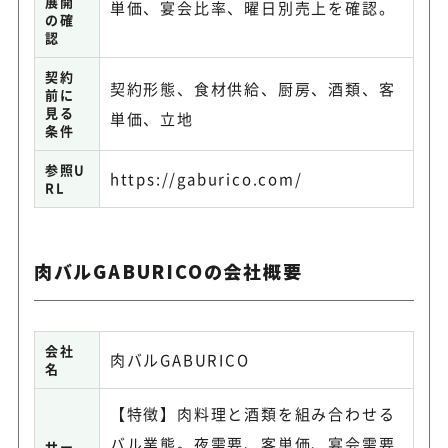
展開
単価、宴会比率、曜日別売上を確認。
の確
認
契約
契約形態、食材供給、厨房、酒類、客
前に
見る
単価、立地
条件
参照U
https://gaburico.com/
RL
肉バルGABURICOの会社概要
会社
肉バルGABURICO
名
【特徴】肉料理と酒類を組み合わせる
バル業態。夜需要、客単価、宴会需要
サー