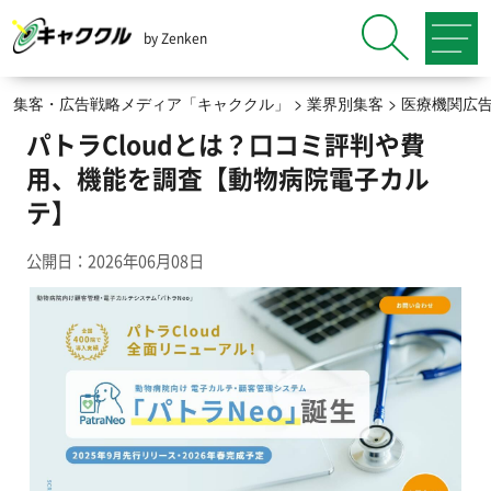
by Zenken
集客・広告戦略メディア「キャククル」
>
業界別集客
>
医療機関広
パトラCloudとは？口コミ評判や費
用、機能を調査【動物病院電子カル
テ】
公開日：2026年06月08日