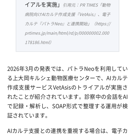
イアルを実施」
引用元：PR TIMES「動物
病院向けAIカルテ作成支援『VetAsis』、電子
カルテ『パトラNeo』と連携開始」（https://
prtimes.jp/main/html/rd/p/000000002.000
178186.html）
2026年3月の発表では、パトラNeoを利用してい
る上大岡キルシェ動物医療センターで、AIカルテ
作成支援サービスVetAsisのトライアルが実施さ
れたことが紹介されています。診察中の会話をAI
で記録・解析し、SOAP形式で整理する運用が検
証されています。
AIカルテ支援との連携を重視する場合は、電子カ