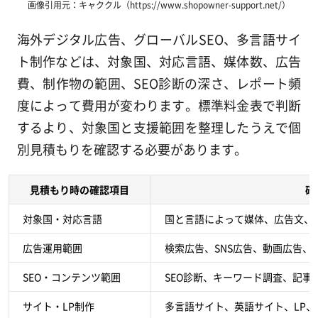
画像引用元：キャククル（https://www.shopowner-support.net/）
海外デジタル広告、グローバルSEO、多言語サイ
ト制作などは、対象国、対応言語、媒体数、広告
費、制作物の範囲、SEO診断の深さ、レポート頻
度によって費用が変わります。標準料金表で判断
するより、対象国と支援範囲を整理したうえで個
別見積もりを確認する必要があります。
見積もり時の確認項目
確
対象国・対応言語
国と言語によって媒体、広告文、
広告運用範囲
検索広告、SNS広告、動画広告
SEO・コンテンツ範囲
SEO診断、キーワード調査、記事
サイト・LP制作
多言語サイト、英語サイト、LP