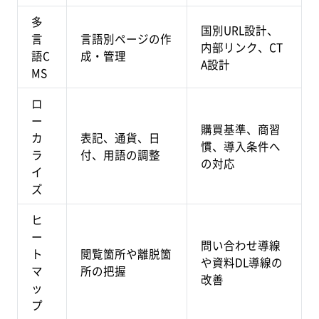
多
国別URL設計、
言
言語別ページの作
内部リンク、CT
語C
成・管理
A設計
MS
ロ
ー
購買基準、商習
カ
表記、通貨、日
慣、導入条件へ
ラ
付、用語の調整
の対応
イ
ズ
ヒ
ー
問い合わせ導線
ト
閲覧箇所や離脱箇
や資料DL導線の
マ
所の把握
改善
ッ
プ