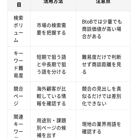
活用方法
注意点
目
検索
BtoBでは少量でも
ボリ
市場の検索需
商談価値が高い場
ュー
要を把握する
合がある
ム
キー
短期で狙う語
難易度だけで判断
ワー
と中長期で狙
せず商談距離を見
ド難
う語を分ける
る
易度
競合
海外顧客が比
競合の見出しを真
ペー
較している情
似るだけでは差別
ジ
報を確認する
化できない
関連
用途別・課題
キー
現地の業界用語を
別ページの候
ワー
確認する
補を出す