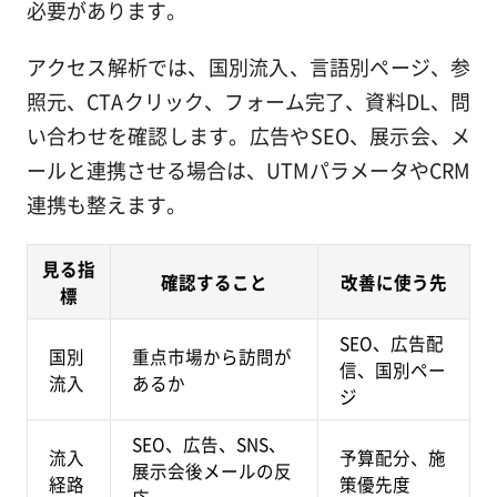
必要があります。
アクセス解析では、国別流入、言語別ページ、参
照元、CTAクリック、フォーム完了、資料DL、問
い合わせを確認します。広告やSEO、展示会、メ
ールと連携させる場合は、UTMパラメータやCRM
連携も整えます。
見る指
確認すること
改善に使う先
標
SEO、広告配
国別
重点市場から訪問が
信、国別ペー
流入
あるか
ジ
SEO、広告、SNS、
流入
予算配分、施
展示会後メールの反
経路
策優先度