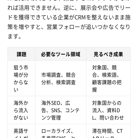
れば活用できません。逆に、展示会や広告でリー
ドを獲得できている企業がCRMを整えないまま施
策を増やすと、営業フォローが追いつかなくなり
ます。
課題
必要なツール領域
見るべき成果
狙う市
対象国、競
場が分
市場調査、競合
合、検索語、
からな
分析、検索調査
顧客課題の把
い
握
海外か
海外SEO、広
対象国からの
ら流入
告、SNS、コンテ
流入、資料D
がない
ンツ管理
L、問い合わせ
英語サ
ローカライズ、
滞在時間、CT
イトが
多言語CMS、ヒ
Aクリック、