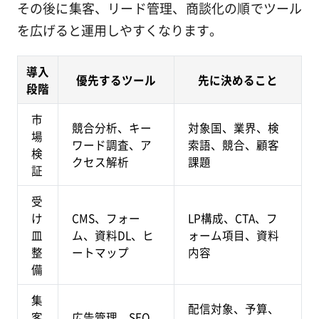
その後に集客、リード管理、商談化の順でツール
を広げると運用しやすくなります。
導入
優先するツール
先に決めること
段階
市
競合分析、キー
対象国、業界、検
場
ワード調査、ア
索語、競合、顧客
検
クセス解析
課題
証
受
け
CMS、フォー
LP構成、CTA、フ
皿
ム、資料DL、ヒ
ォーム項目、資料
整
ートマップ
内容
備
集
配信対象、予算、
客
広告管理、SEO