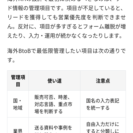
ド情報の管理項目です。項目が不足していると、
リードを獲得しても営業優先度を判断できませ
ん。反対に、項目が多すぎるとフォーム離脱が増
えたり、入力・運用が続かなくなったりします。
海外BtoBで最低限管理したい項目は次の通りで
す。
管理項
使い道
注意点
目
販売可否、時差、
国・
国名の入力表記
対応言語、重点市
地域
を統一する
場を判断する
自由入力だけに
送る資料や事例を
業界
すると分類しに