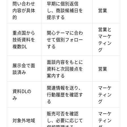
問い合わせ
早期に個別返信
内容が具体
し、商談候補日を
営業
的
提示する
営業と
重点国から
関心テーマに合わ
マーケ
技術資料を
せて個別フォロー
ティン
複数DL
する
グ
面談内容をもとに
展示会で面
資料と次回接点を
営業
談済み
案内する
関連情報を送り、
マーケ
資料DLの
行動履歴を確認す
ティン
み
る
グ
販売可否を確認
マーケ
対象外地域
し、必要に応じて
ティン