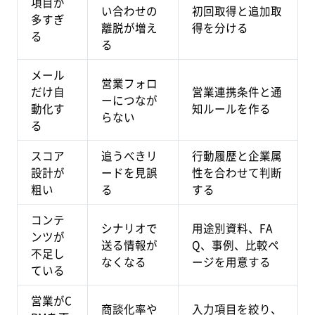
項目が
い合わせの
初回取得と追加取
多すぎ
離脱が増え
得を分ける
る
る
メール
営業フォロ
だけ自
営業連携条件と通
ーにつなが
動化す
知ルールを作る
らない
る
スコア
追うべきリ
行動履歴と企業属
設計が
ードを見誤
性を合わせて判断
粗い
る
する
コンテ
シナリオで
用途別資料、FA
ンツが
送る情報が
Q、事例、比較ペ
不足し
なくなる
ージを用意する
ている
営業がC
商談化率や
入力項目を絞り、