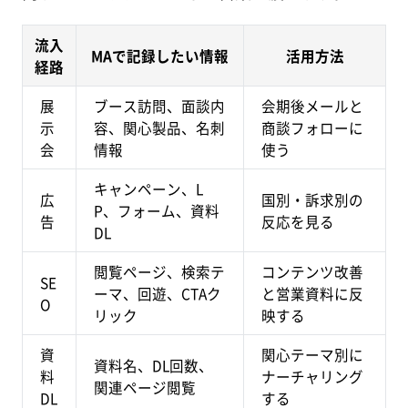
流入
MAで記録したい情報
活用方法
経路
展
ブース訪問、面談内
会期後メールと
示
容、関心製品、名刺
商談フォローに
会
情報
使う
キャンペーン、L
広
国別・訴求別の
P、フォーム、資料
告
反応を見る
DL
閲覧ページ、検索テ
コンテンツ改善
SE
ーマ、回遊、CTAク
と営業資料に反
O
リック
映する
資
関心テーマ別に
資料名、DL回数、
料
ナーチャリング
関連ページ閲覧
DL
する