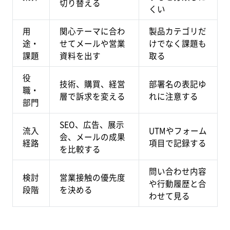
切り替える
くい
用
関心テーマに合わ
製品カテゴリだ
途・
せてメールや営業
けでなく課題も
課題
資料を出す
取る
役
技術、購買、経営
部署名の表記ゆ
職・
層で訴求を変える
れに注意する
部門
SEO、広告、展示
流入
UTMやフォーム
会、メールの成果
経路
項目で記録する
を比較する
問い合わせ内容
検討
営業接触の優先度
や行動履歴と合
段階
を決める
わせて見る