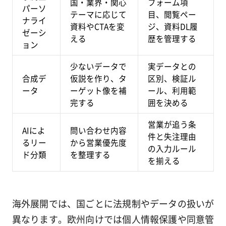
国・業界・関心
フォーム項
パーソ
テーマに応じて
目、閲覧ペー
ナライ
資料やCTAを変
ジ、資料DL履
ゼーシ
える
歴を管理する
ョン
少ないデータで
実データとの
合成デ
仮説を作り、タ
区別、検証ル
ータ
ーゲット像を補
ール、利用範
完する
囲を決める
営業が追う条
AIによ
問い合わせ内容
件と失注理由
るリー
から営業優先度
の入力ルール
ド分類
を整理する
を揃える
海外展開では、国ごとに法規制やデータの扱いが
異なります。欧州向けでは個人情報保護や同意管