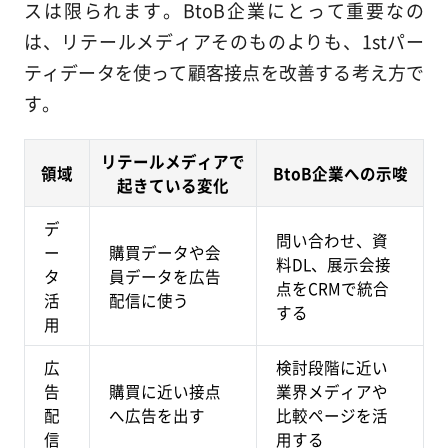
スは限られます。BtoB企業にとって重要なの
は、リテールメディアそのものよりも、1stパー
ティデータを使って顧客接点を改善する考え方で
す。
リテールメディアで
領域
BtoB企業への示唆
起きている変化
デ
問い合わせ、資
ー
購買データや会
料DL、展示会接
タ
員データを広告
点をCRMで統合
活
配信に使う
する
用
広
検討段階に近い
告
購買に近い接点
業界メディアや
配
へ広告を出す
比較ページを活
信
用する