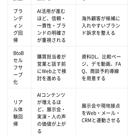
ブラ
AI活用が進む
ンデ
ほど、信頼・
海外顧客が候補に
ィン
一貫性・ブラ
入れやすいブラン
グ回
ンドの明確さ
ド訴求を整える
帰
が重視される
BtoB
購買担当者が
資料DL、比較ペー
セル
営業と話す前
ジ、デモ動画、FA
フサ
にWeb上で検
Q、商談予約導線
ーブ
討を進める
を用意する
化
AIコンテンツ
リア
が増えるほ
展示会や現地接点
ル体
ど、展示会・
をWeb・メール・
験回
実演・人の声
CRMと連動させる
帰
の価値が上が
る