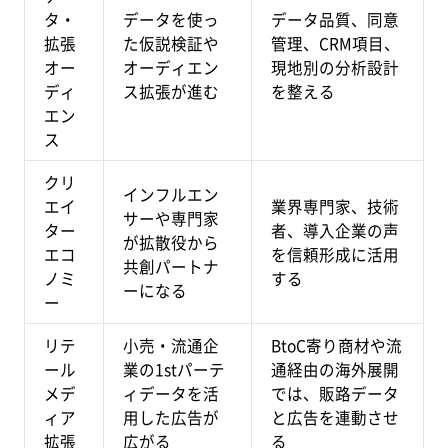
タ・
データを使っ
データ品質、同意
拡張
た仮説検証や
管理、CRM項目、
オー
オーディエン
現地別の分析設計
ディ
ス拡張が進む
を整える
エン
ス
クリ
インフルエン
エイ
業界専門家、技術
サーや専門家
ター
者、導入企業の声
が拡散役から
エコ
を信頼形成に活用
共創パートナ
ノミ
する
ーになる
ー
リテ
小売・流通企
BtoC寄り商材や流
ール
業の1stパーテ
通経由の海外展開
メデ
ィデータを活
では、販路データ
ィア
用した広告が
と広告を連動させ
拡張
広がる
る