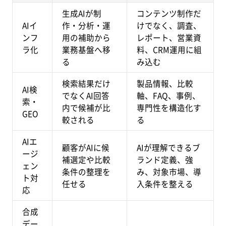
生成AIが制
コンテンツ制作だ
AIイ
作・分析・運
けでなく、調査、
ンフ
用の補助から
レポート、営業資
ラ化
業務基盤へ移
料、CRM運用に組
る
み込む
検索結果だけ
製品情報、比較
AI検
でなくAI回答
軸、FAQ、事例、
索・
内で候補が比
専門性を構造化す
GEO
較される
る
AIエ
顧客がAIに候
AIが理解できるブ
ージ
補選定や比較
ランド定義、強
ェン
条件の整理を
み、対象市場、導
ト対
任せる
入条件を整える
応
合成
デー