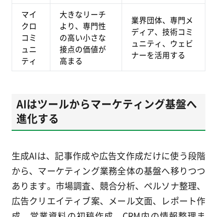
マイ
大きなリーチ
業界団体、専門メ
クロ
より、専門性
ディア、技術コミ
コミ
の高い小さな
ュニティ、ウェビ
ュニ
接点の価値が
ナーを活用する
ティ
高まる
AIはツールからマーケティング基盤へ
進化する
生成AIは、記事作成や広告文作成だけに使う段階
から、マーケティング業務全体の基盤へ移りつつ
あります。市場調査、競合分析、ペルソナ整理、
広告クリエイティブ案、メール文面、レポート作
成、営業資料の初稿作成、CRM内の情報整理ま