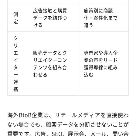
広告接触と購買
施策別に商談
測
データを結びつ
化・案件化まで
定
ける
追う
ク
リ
エ
販売データとク
専門家や導入企
イ
リエイターコン
業の声をリード
タ
テンツを組み合
獲得導線に組み
ー
わせる
込む
連
携
海外BtoB企業は、リテールメディアを直接使わ
ない場合でも、顧客データを分断させないことが
重要です。広告、SEO、展示会、メール、問い合