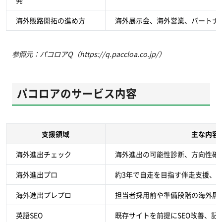
発
海外販路開拓の進め方
海外展示会、海外営業、パートナ
参照元：パコロアQ（https://q.paccloa.co.jp/）
パコロアのサービス内容
支援領域
主な内容
海外進出チェック
海外進出の可能性診断、方向性確
海外進出プロ
約3年で自走を目指す伴走支援、O
海外進出プレプロ
担当者採用前や準備段階の海外展
英語SEO
既存サイトを前提にSEO改善、記