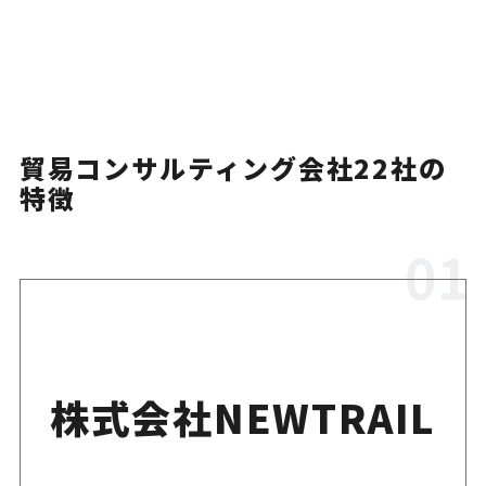
SBSネクサード株式会
輸出入ビジネスの立ち上げか
社
くりまで支援
貿易コンサルティング会社22社の
株式会社近鉄トレーデ
特徴
貿易プロセスの最適化と輸出
ィングサービス
援
H&Jコンサルティン
海外販路開拓と輸出入ビジネ
グ
援に対応
株式会社NEWTRAIL
海外貨物・物流領域に特化し
YCPグループ
ティングを提供