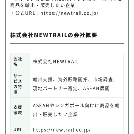
商品を輸出・販売したい企業
Arch Consulting L
海外進出・販路開拓・輸出支
td.
公式URL：
https://newtrail.co.jp/
からサポート
株式会社NEWTRAILの会社概要
株式会社CCイノベー
海外戦略策定から市場調査・
ション
で支援
会社
株式会社NEWTRAIL
名
サー
輸出支援、海外販路開拓、市場調査、
ビス
の特
現地パートナー選定、ASEAN展開
徴
ASEANやシンガポール向けに商品を輸
支援
領域
出・販売したい企業
https://newtrail.co.jp/
URL