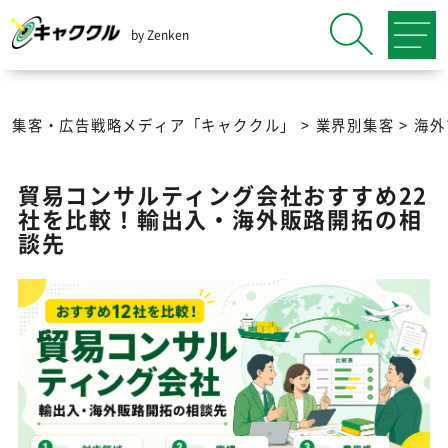
by Zenken
集客・広告戦略メディア「キャククル」
>
業界別集客
>
海外
貿易コンサルティング会社おすすめ22
社を比較！輸出入・海外販路開拓の相
談先