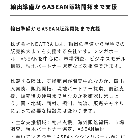
輸出準備からASEAN販路開拓まで支援
物流・貿易コンサルティング
株式会社SWT
チェーンを支援
輸出準備からASEAN販路開拓まで支援
海外販路開拓ディレクターが
株式会社NEWTRAILは、輸出の準備から現地での
KANTAN株式会社
ら輸出開始まで支援
販売拡大までを支援する会社です。シンガポー
ル・ASEANを中心に、市場調査、ビジネスモデル
構築、現地パートナー選定などを相談できます。
FTA/EPAや国際物流を含むグ
三菱倉庫株式会社
CMを支援
比較する際は、支援範囲が調査中心なのか、輸出
入実務、販路開拓、現地パートナー探索、商談支
援、販売後の運用まで含むのかを確認しましょ
株式会社かいはつマネ
う。国・地域、商材、規制、物流、販売チャネル
海外販路開拓・テストマーケ
ジメント・コンサルテ
によって必要な相談先は変わります。
サンプル輸出を支援
ィング
主な支援領域：輸出支援、海外販路開拓、市場
調査、現地パートナー選定、ASEAN展開
向いている企業：ASEANやシンガポール向けに