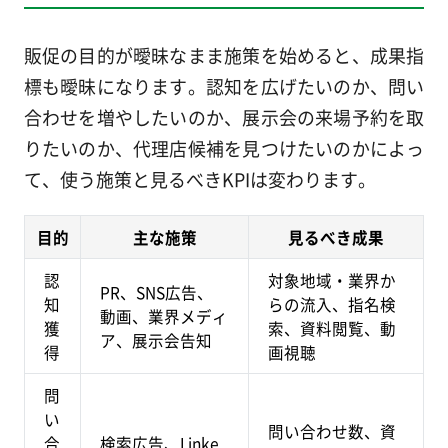
販促の目的が曖昧なまま施策を始めると、成果指
標も曖昧になります。認知を広げたいのか、問い
合わせを増やしたいのか、展示会の来場予約を取
りたいのか、代理店候補を見つけたいのかによっ
て、使う施策と見るべきKPIは変わります。
目的
主な施策
見るべき成果
認
対象地域・業界か
PR、SNS広告、
知
らの流入、指名検
動画、業界メディ
獲
索、資料閲覧、動
ア、展示会告知
得
画視聴
問
い
問い合わせ数、資
合
検索広告、Linke