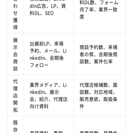
料DL数、フォーム
わ
dIn広告、LP、資
完了率、業界一致
せ
料DL、SEO
度
獲
得
展
出展前LP、来場
示
商談予約数、来場
予約、メール、Li
会
者の質、会期後商
nkedIn、会期後
商
談数、案件化率
フォロー
談
代
業界メディア、Li
代理店候補数、面
理
nkedIn、展示
談数、対応地域、
店
会、紹介、代理店
販売意欲、取扱条
開
向け資料
件
拓
既
存