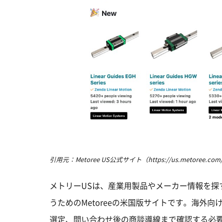
引用元：Metoree US公式サイト（https://us.metoree.com
メトリーUSは、産業用製品やメーカー情報を探
うためのMetoreeの米国版サイトです。海外
選定、問い合わせ後の商談導線まで確認する必