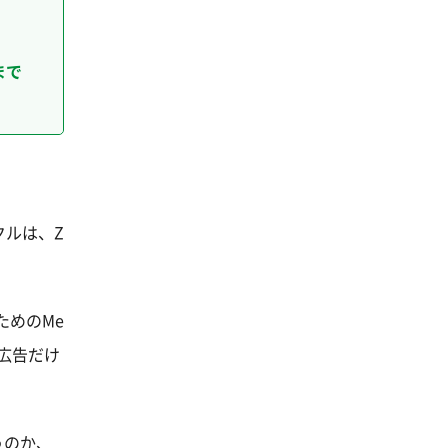
まで
クルは、Z
ためのMe
広告だけ
うのか、