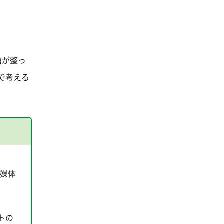
信が整っ
で考える
る媒体
トの