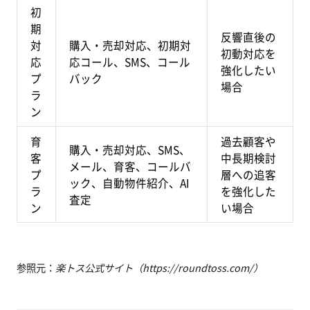
初
期
反響直後の
対
購入・売却対応、初期対
初動対応を
応
応コール、SMS、コール
強化したい
プ
バック
場合
ラ
ン
育
過去顧客や
購入・売却対応、SMS、
客
中長期検討
メール、育客、コールバ
プ
層への追客
ック、自動物件紹介、AI
ラ
を強化した
査定
ン
い場合
参照元：
楽トス公式サイト（https://roundtoss.com/）