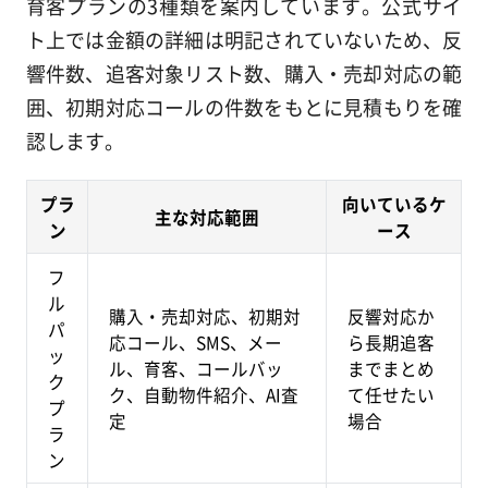
育客プランの3種類を案内しています。公式サイ
ト上では金額の詳細は明記されていないため、反
響件数、追客対象リスト数、購入・売却対応の範
囲、初期対応コールの件数をもとに見積もりを確
認します。
プラ
向いているケ
主な対応範囲
ン
ース
フ
ル
購入・売却対応、初期対
反響対応か
パ
応コール、SMS、メー
ら長期追客
ッ
ル、育客、コールバッ
までまとめ
ク
ク、自動物件紹介、AI査
て任せたい
プ
定
場合
ラ
ン