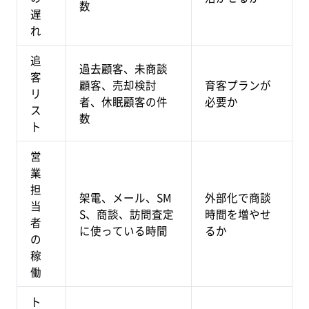
数
遅
れ
追
過去顧客、未商談
客
顧客、売却検討
育客プランが
リ
者、休眠顧客の件
必要か
ス
数
ト
営
業
担
架電、メール、SM
外部化で商談
当
S、商談、訪問査定
時間を増やせ
者
に使っている時間
るか
の
稼
働
ト