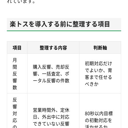
れています。
楽トスを導入する前に整理する項目
項目
整理する内容
判断軸
月
初期対応だけ
間
購入反響、売却反
でよいか、育
反
響、一括査定、ポ
客まで任せる
響
ータル反響の件数
べきか
数
反
響
営業時間外、定休
対
80秒以内目標
日、外出中に対応
応
の初動対応を
できていない反響
の
活かせるか