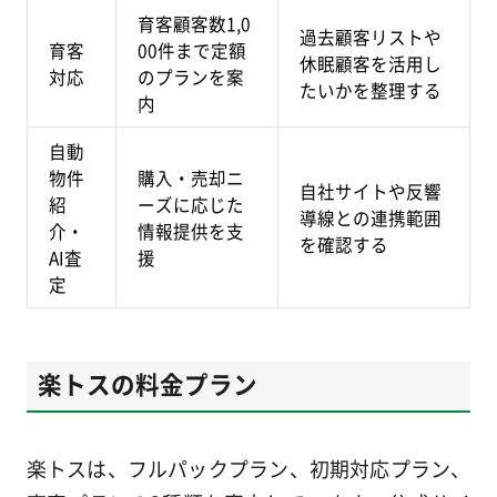
育客顧客数1,0
過去顧客リストや
育客
00件まで定額
休眠顧客を活用し
対応
のプランを案
たいかを整理する
内
自動
物件
購入・売却ニ
自社サイトや反響
紹
ーズに応じた
導線との連携範囲
介・
情報提供を支
を確認する
AI査
援
定
楽トスの料金プラン
楽トスは、フルパックプラン、初期対応プラン、