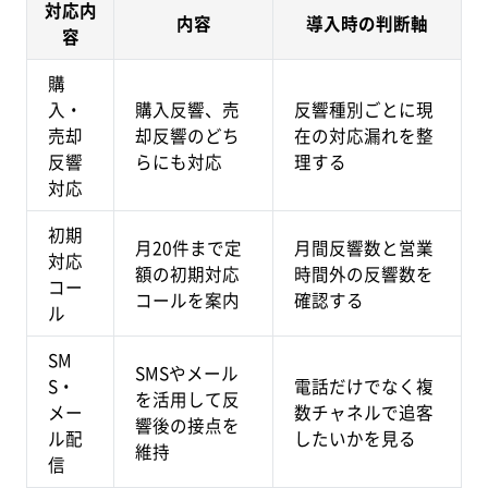
対応内
内容
導入時の判断軸
容
購
入・
購入反響、売
反響種別ごとに現
売却
却反響のどち
在の対応漏れを整
反響
らにも対応
理する
対応
初期
月20件まで定
月間反響数と営業
対応
額の初期対応
時間外の反響数を
コー
コールを案内
確認する
ル
SM
SMSやメール
S・
電話だけでなく複
を活用して反
メー
数チャネルで追客
響後の接点を
ル配
したいかを見る
維持
信