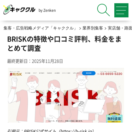
by Zenken
集客・広告戦略メディア「キャククル」
>
業界別集客
>
実店舗・路
BRISKの特徴や口コミ評判、料金をま
とめて調査
最終更新日：2025年11月28日
引用元：BRISK公式サイト（https://b-risk.jp）