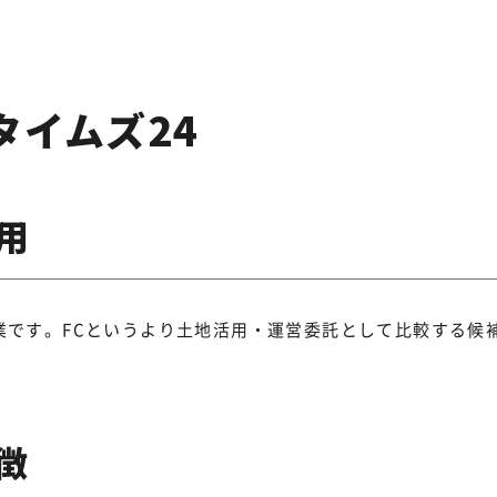
タイムズ24
用
業です。FCというより土地活用・運営委託として比較する候
徴