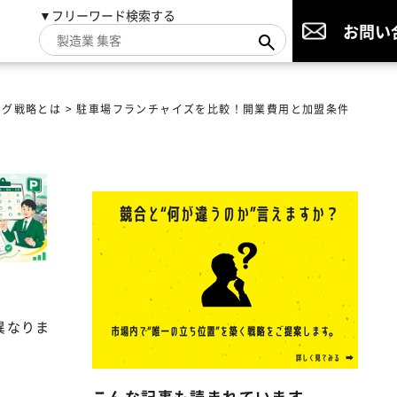
▼フリーワード検索する
お問い
ング戦略とは
>
駐車場フランチャイズを比較！開業費用と加盟条件
異なりま
こんな記事も読まれています