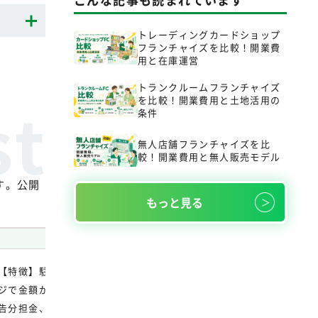
トレーディングカードショップ
フランチャイズを比較！開業費
用と在庫運営
トランクルームフランチャイズ
を比較！開業費用と土地活用の
条件
無人店舗フランチャイズを比
較！開業費用と無人販売モデル
す。公開
もっと見る
加盟料・ロイヤリティ
【特徴】駐車場運営・土地活用。 【費用】公式サイト・加盟資料で
ジで金額が明示されていない場合は、加盟金、保証金、研修費、ロイ
告分担金、システム利用料、物件・設備費を同じ条件で確認。