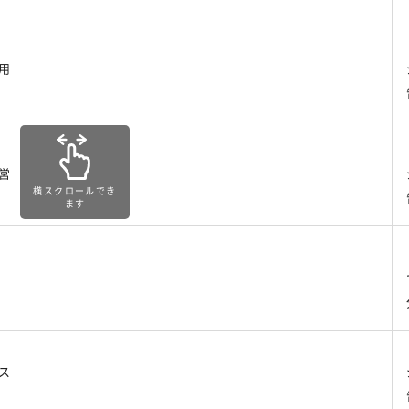
用
営
横スクロールでき
ます
ス