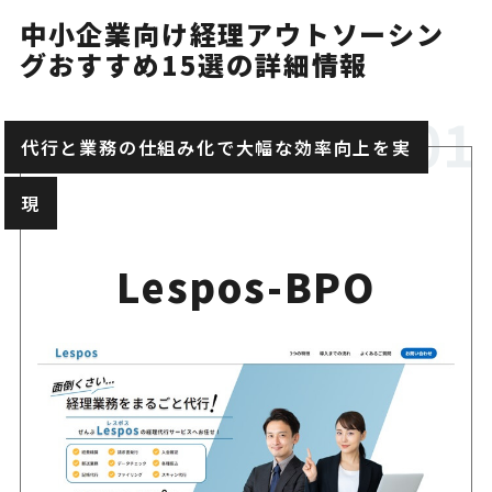
スーパー秘書
中小企業向け経理アウトソーシン
1か月間のトライアルで多様
グおすすめ15選の詳細情報
を体験！月額19,800円でコ
てお試し
月額19,800円で1か月間の
代行と業務の仕組み化で大幅な効率向上を実
会社詳細を見る↓
が可能
経理から専門的なWeb関連
現
資料を
ダウンロード
広く対応
Lespos-BPO
契約後も手厚いサポート体
詳細を
見る
OAGアウトソーシン
現地派遣で迅速な課題解決が
グ
ード感のある経理アウトソー