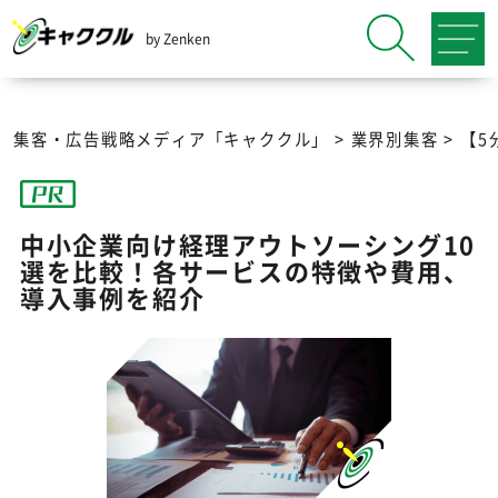
by Zenken
集客・広告戦略メディア「キャククル」
>
業界別集客
>
【5
中小企業向け経理アウトソーシング10
選を比較！各サービスの特徴や費用、
導入事例を紹介