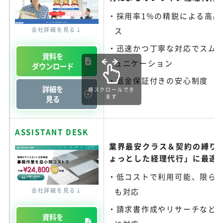
採用率1％の精鋭による高品
会社詳細を見る↓
ス
迅速かつ丁寧な対応でスム
資料を
ュニケーション
ダウンロード
返金保証付きの安心制度
詳細を
横スクロールでき
ます
見る
ASSISTANT DESK
業界最安クラス＆契約の縛り
ょっとした経理代行」に最適
低コストで利用可能、限ら
会社詳細を見る↓
も対応
請求書作成やリサーチなど
資料を