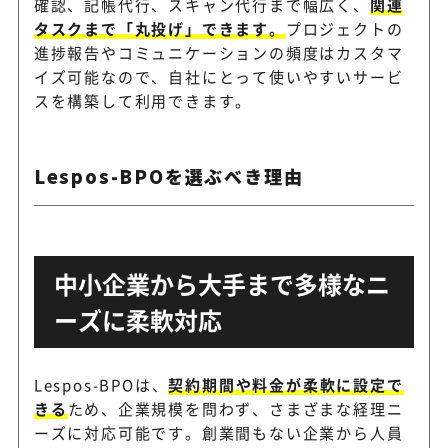
確認、記帳代行、スキャン代行まで幅広く、
関連
タスクまで「丸投げ」できます。
プロジェクトの
進捗報告やコミュニケーションの頻度はカスタマ
請求書発行から支払い業務、
Remoba
イズ可能なので、自社にとって使いやすいサービ
で経理業務を委託可能
スを構築して利用できます。
クラウドツールを活用し、経
CASTER BIZ経理
Lespos-BPOを選ぶべき理由
効率的に運用できる
メリービズ バーチャ
プロ経理スタッフによる経理
ル経理アシスタント
中小企業から大手まで多様なニ
スを提供
ーズに柔軟対応
最新テクノロジーを活用して
HELP YOU
Lespos-BPOは、
契約期間や料金が柔軟に設定で
を実現
きる
ため、企業規模を問わず、さまざまな経理ニ
ーズに対応可能です。創業間もない企業から人員