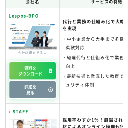
会社名
サービスの特徴
Lespos-BPO
代行と業務の仕組み化で大幅
を実現
中小企業から大手まで多様
柔軟対応
会社詳細を見る↓
経理代行と仕組み化で業務
向上
資料を
ダウンロード
最新技術と徹底した教育で
ュリティ体制
詳細を
見る
i-STAFF
採用率わずか1％！厳選され
材によるオンライン経理代行