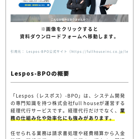
BackofficeForce
専用ツールで業務の進捗を常
クラウドワークス エ
※画像をクリックすると
600万人以上の中から最適な
ージェント
資料ダウンロードフォームへ移動します。
トを見つけられる
引用元： Lespos-BPO公式サイト（https://fullhouseinc.co.jp/lespos
記帳代行や給与計算、決算書
シスプロ
サポート
Lespos-BPOの概要
一括アウトソーシングが可能
Bricks＆UK
「Lespos（レスポス）-BPO」は、システム開発
期間がなく対応も柔軟
の専門知識を持つ株式会社full houseが運営する
経理代行サービスです。経理代行だけでなく、
業
務の仕組み化や効率化にも強みがあります。
会計・経理・税務をアウトソ
CSアカウンティング
し、リアルタイムでのデータ
任せられる業務は請求書処理や経費精算から入金
グ