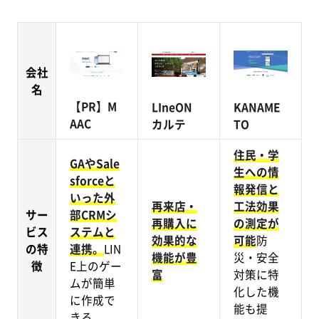
会社
名
【PR】M
LIneON
KANAME
AAC
カルテ
TO
住民・学
GAやSale
生への情
sforceと
報発信と
いった外
再来店・
工法効果
サー
部CRMシ
再購入に
の測定が
ビス
ステムと
効果的な
可能
防
の特
連携。
LIN
機能が豊
災・安全
徴
E上のゲー
富
対策に特
ムが簡単
化した機
に作成で
能も提
きる