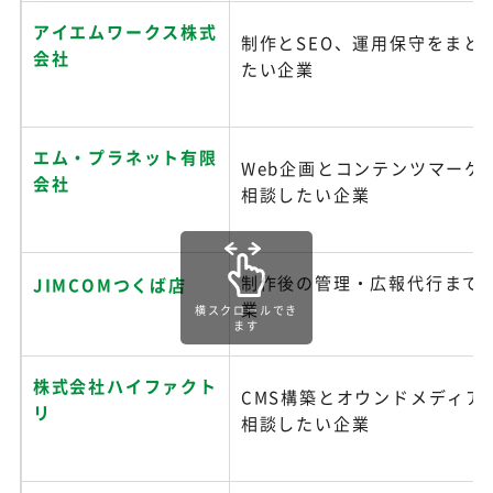
アイエムワークス株式
制作とSEO、運用保守をまと
会社
たい企業
エム・プラネット有限
Web企画とコンテンツマーケ
会社
相談したい企業
制作後の管理・広報代行まで
JIMCOMつくば店
業
横スクロールでき
ます
株式会社ハイファクト
CMS構築とオウンドメディア
リ
相談したい企業