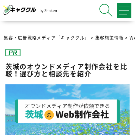
by Zenken
集客・広告戦略メディア「キャククル」
>
集客施策情報
>
W
茨城のオウンドメディア制作会社を比
較！選び方と相談先を紹介