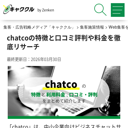
by Zenken
集客・広告戦略メディア「キャククル」
>
集客施策情報
>
Web集客
chatcoの特徴と口コミ評判や料金を徹
底リサーチ
最終更新日：2026年03月30日
「chatco」は、中小企業向けビジネスチャットサ