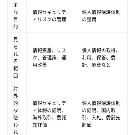
主
な
情報セキュリテ
個人情報保護体制
目
ィリスクの管理
の整備
的
見
ら
情報資産、リス
個人情報の取得、
れ
ク、管理策、運
利用、保管、委
る
用改善
託、廃棄など
範
囲
対
外
的
情報セキュリテ
個人情報保護体制
な
ィ体制の証明、
の証明、国内取
使
海外取引、委託
引、入札、委託先
わ
先評価
評価
れ