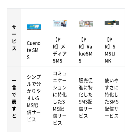
サ
ー
【P
【P
【P
ビ
Cueno
R】メ
R】Va
R】S
ス
te SM
ディア
lueSM
MSLI
S
SMS
S
NK
コミュ
シンプ
一
ニケー
販売促
使いや
ルで分
言
ション
進に特
すさに
かりや
で
に特化
化した
特化し
すいS
表
したS
SMS配
たSMS
MS配
す
MS配
信サー
配信サ
信サー
と
信サー
ビス
ービス
ビス
ビス