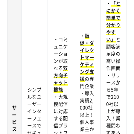
・
「と
にかく
簡単で
分かり
やす
・
販
・コミ
い」
と
促・ダ
ュニケ
顧客満
イレク
ーショ
足度の
トマー
ンが取
高い操
ケティ
れる
双
作画面
ング支
方向チ
・リリ
援
の専
ャット
ースか
門企業
シンプ
機能
ら5年
・導入
ルなユ
・大規
で210
実績2,
ーザー
模配信
0社以
サ
000社
インタ
に対応
上が導
ー
以上！
ーフェ
する配
入！業
ビ
個人事
ースで
信プラ
種問わ
ス
業主か
セキュ
ットフ
ずあら