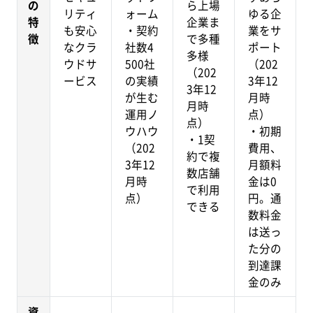
の
ら上場
リティ
ォーム
ゆる企
特
企業ま
も安心
・契約
業をサ
徴
で多種
なクラ
社数4
ポート
多様
ウドサ
500社
（202
（202
ービス
の実績
3年12
3年12
が生む
月時
月時
運用ノ
点）
点）
ウハウ
・初期
・1契
（202
費用、
約で複
3年12
月額料
数店舗
月時
金は0
で利用
点）
円。通
できる
数料金
は送っ
た分の
到達課
金のみ
資