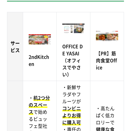
サー
OFFICE D
ビス
E YASAI
【PR】筋
2ndKitch
（オフィ
肉食堂Off
en
スでやさ
ice
い）
・新鮮サ
ラダやフ
・
机2つ分
ルーツが
のスペー
コンビニ
・高たん
ス
で始め
よりお得
ぱく低カ
るビュッ
に購入可
ロリーで
フェ型社
・専任の
健康な食