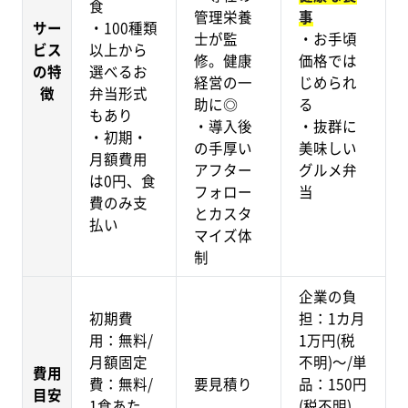
食
管理栄養
事
サー
・100種類
士が監
・お手頃
ビス
以上から
修。健康
価格では
の特
選べるお
経営の一
じめられ
徴
弁当形式
助に◎
る
もあり
・導入後
・抜群に
・初期・
の手厚い
美味しい
月額費用
アフター
グルメ弁
は0円、食
フォロー
当
費のみ支
とカスタ
払い
マイズ体
制
企業の負
初期費
担：1カ月
用：無料/
1万円(税
月額固定
不明)～/単
費用
費：無料/
要見積り
品：150円
目安
1食あた
(税不明)