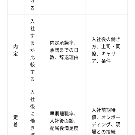
け
る
入
社
す
入社後の働き
る
内定承諾率、
内
方、上司・同
か
承諾までの日
定
僚、キャリ
比
数、辞退理由
ア、条件
較
す
る
入
社
後
入社前期待
に
早期離職率、
定
値、オンボー
働
入社後面談、
着
ディング、現
き
配属後満足度
場との接続
続