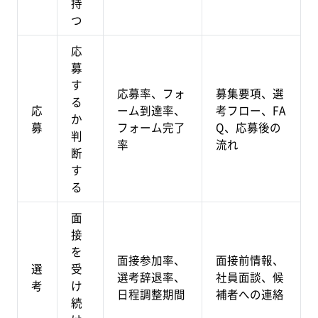
持
つ
応
募
す
応募率、フォ
募集要項、選
る
応
ーム到達率、
考フロー、FA
か
募
フォーム完了
Q、応募後の
判
率
流れ
断
す
る
面
接
を
面接参加率、
面接前情報、
選
受
選考辞退率、
社員面談、候
考
け
日程調整期間
補者への連絡
続