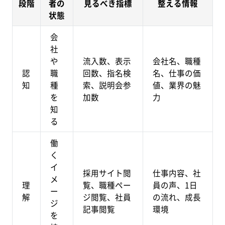
段階
者の
見るべき指標
整える情報
状態
会
社
や
流入数、表示
会社名、職種
認
職
回数、指名検
名、仕事の価
知
種
索、説明会参
値、業界の魅
を
加数
力
知
る
働
く
イ
採用サイト閲
仕事内容、社
メ
理
覧、職種ペー
員の声、1日
ー
解
ジ閲覧、社員
の流れ、成長
ジ
記事閲覧
環境
を