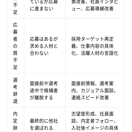
ているが応募
票改善、社員インタビ
不
に進まない
ュー、応募導線改善
足
応
募
者
応募はあるが
採用ターゲット再定
の
求める人材と
義、仕事内容の具体
質
合わない
化、活躍人材の言語化
不
足
選
面接前や選考
面接前情報、選考案
考
途中で候補者
内、カジュアル面談、
辞
が離脱する
連絡スピード改善
退
内
志望度形成、社員面
定
最終的に他社
談、内定者フォロー、
辞
を選ばれる
入社後イメージの具体