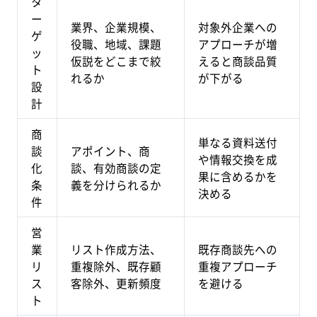
タ
ー
業界、企業規模、
対象外企業への
ゲ
役職、地域、課題
アプローチが増
ッ
仮説をどこまで絞
えると商談品質
ト
れるか
が下がる
設
計
商
単なる資料送付
談
アポイント、商
や情報交換を成
化
談、有効商談の定
果に含めるかを
条
義を分けられるか
決める
件
営
業
リスト作成方法、
既存商談先への
リ
重複除外、既存顧
重複アプローチ
ス
客除外、更新頻度
を避ける
ト