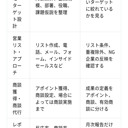
いターゲット
ター
模、部署、役職、
に絞れている
ゲッ
課題仮説を整理
かを見る
ト設
計
営業
リス
リスト作成、電
リスト条件、
ト・
話、メール、フォ
重複除外、NG
アプ
ーム、インサイド
企業の反映を
ロー
セールスなど
確認する
チ
商談
アポイント獲得、
成果の定義を
獲
商談設定、場合に
アポイント、
得・
よっては商談実施
商談、有効商
商談
まで
談に分ける
代行
レポ
月次報告だけ
反応率、商談率、