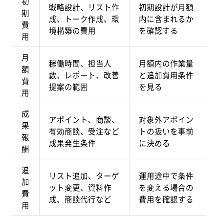
初
戦略設計、リスト作
初期設計が月額
期
成、トーク作成、環
内に含まれるか
費
境構築の費用
を確認する
用
月
稼働時間、担当人
月額内の作業量
額
数、レポート、改善
と追加費用条件
費
提案の範囲
を見る
用
成
アポイント、商談、
対象外アポイン
果
有効商談、受注など
トの扱いを事前
報
成果発生条件
に決める
酬
追
リスト追加、ターゲ
運用途中で条件
加
ット変更、資料作
を変える場合の
費
成、商談代行など
費用を確認する
用