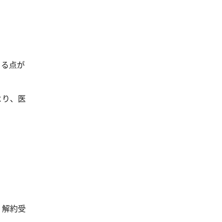
きる点が
より、医
、解約受