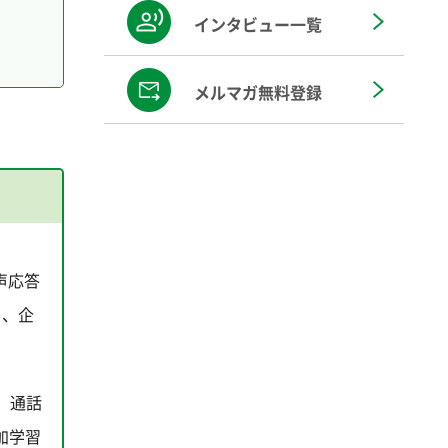
インタビュー一覧
メルマガ無料登録
声応答
り、企
、通話
加学習