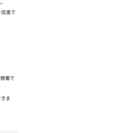
す。
を促進で
で稼働で
できま