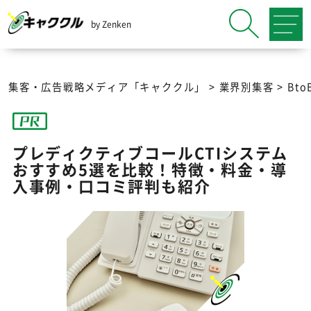
by Zenken
集客・広告戦略メディア「キャククル」
>
業界別集客
>
Bt
プレディクティブコールCTIシステム
おすすめ5選を比較！特徴・料金・導
入事例・口コミ評判も紹介