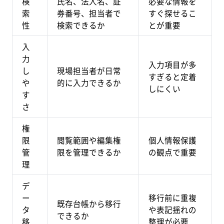
検
氏名、法人名、証
必要な情報を
索
券番号、担当者で
すぐ探せるこ
性
検索できるか
とが重要
入
力
入力項目が多
し
現場担当者が日常
すぎると定着
や
的に入力できるか
しにくい
す
さ
権
限
閲覧範囲や編集権
個人情報保護
管
限を管理できるか
の観点で重要
理
デ
ー
移行前に重複
既存台帳から移行
タ
や表記揺れの
できるか
移
整理が必要