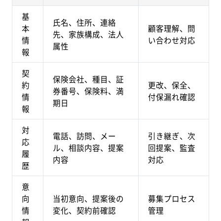
基
氏名、住所、連絡
本
顧客理解、問
先、家族構成、法人
情
い合わせ対応
属性
報
契
保険会社、種目、証
約
更改、保全、
券番号、保険料、満
情
付保漏れ確認
期日
報
対
電話、訪問、メー
引き継ぎ、次
応
ル、相談内容、提案
回提案、監査
履
内容
対応
歴
意
向
当初意向、提案後の
募集プロセス
情
変化、契約前確認
管理