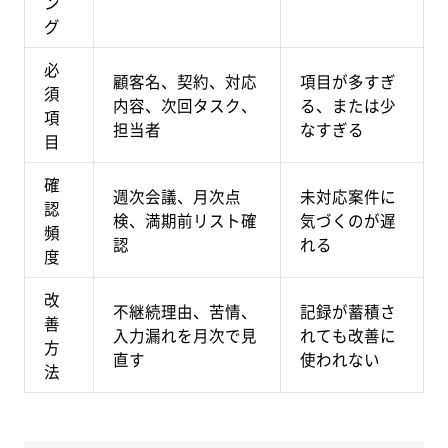
ン
グ
必
顧客名、契約、対応
項目が多すぎ
須
内容、次回タスク、
る、または少
項
担当者
なすぎる
目
確
週次会議、月次点
未対応案件に
認
検、満期前リスト確
気づくのが遅
頻
認
れる
度
改
不継続理由、苦情、
記録が蓄積さ
善
入力漏れを月次で見
れても改善に
方
直す
使われない
法