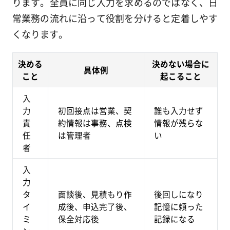
ります。全員に同じ入力を求めるのではなく、日
常業務の流れに沿って役割を分けると定着しやす
くなります。
決める
決めない場合に
具体例
こと
起こること
入
力
初回接点は営業、契
誰も入力せず
責
約情報は事務、点検
情報が残らな
任
は管理者
い
者
入
力
タ
面談後、見積もり作
後回しになり
イ
成後、申込完了後、
記憶に頼った
ミ
保全対応後
記録になる