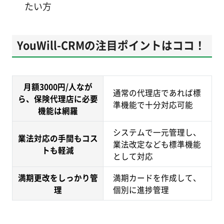
たい方
YouWill-CRMの注目ポイントはココ！
月額3000円/人なが
通常の代理店であれば標
ら、保険代理店に必要
準機能で十分対応可能
機能は網羅
システムで一元管理し、
業法対応の手間もコス
業法改定なども標準機能
トも軽減
として対応
満期更改をしっかり管
満期カードを作成して、
理
個別に進捗管理