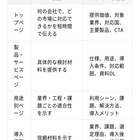
何の会社で、ど
トッ
提供価値、対象
の市場に対応で
プペ
業界、対応国、
きるかを短時間
ージ
主要製品、CTA
で伝える
製
品・
仕様、用途、導
サー
具体的な検討材
入条件、対応範
ビス
料を提供する
囲、資料DL
ペー
ジ
用途
業界・工程・課
利用シーン、課
別ペ
題ごとの適合性
題、解決方法、
ージ
を示す
導入メリット
業界、課題、選
導入
定理由、導入後
信頼材料を示す