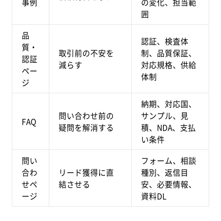
事例
の変化、担当範
囲
品
認証、検査体
質・
取引前の不安を
制、品質保証、
認証
減らす
対応規格、供給
ペー
体制
ジ
納期、対応国、
問い合わせ前の
サンプル、見
FAQ
疑問を解消する
積、NDA、支払
い条件
問い
フォーム、相談
合わ
リード獲得に直
種別、返信目
せペ
結させる
安、必要情報、
ージ
資料DL