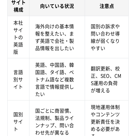
サイト
向いている状況
注意点
構成
本社
海外向けの基本情
国別の訴求や
サイ
報を整えたい、ま
問い合わせ導
トの
ず英語で会社・製
線が弱くなり
英語
品情報を出したい
やすい
版
英語、中国語、韓
翻訳更新、校
言語
国語、タイ語、ベ
正、SEO、CM
別サ
トナム語など複数
S運用の負荷
イト
言語で情報提供し
が増える
たい
現地運用体制
国ごとに商習慣、
国別
やコンテンツ
法規制、製品ライ
サイ
更新責任を決
ンナップ、問い合
ト
める必要があ
わせ先が異なる