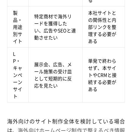
る
製
本社サイトと
特定商材で海外リ
品・
の関係性と内
ードを獲得した
用途
部リンクを整
い、広告やSEOと連
別サ
理する必要が
動させたい
イト
ある
L
P・
単発で終わら
展示会、広告、メ
キャ
せず、本サイ
ール施策の受け皿
ンペ
トやCRMと接
として短期的に反
ーン
続する必要が
応を見たい
サイ
ある
ト
海外向けのサイト制作全体を検討している場合
は、
海外向けホームページ制作で整えるべき情報