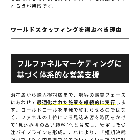
れる点が特徴です。
営業リスト、アプローチ、見
Sales Platform
をまとめて支援
ワールドスタッフィングを選ぶべき理由
BtoBサービス向けのプッシ
セルメイト
イドセールス支援
フルファネルマーケティングに
BtoBマーケティングとイン
リーグル
基づく体系的な営業支援
ルスをつなぐ営業支援
潜在層から購入検討層まで、顧客の購買フェーズ
にあわせて
最適化された施策を継続的に実行
しま
す。コールドコールを単発で終わらせるのではな
く、ファネルの上位にいる見込み客を時間をかけ
て“見込み度の高い顧客”へと育成し、安定した受
注パイプラインを形成。これにより、「短期決裁
だけではなく中長期で育てたい」という課題に対