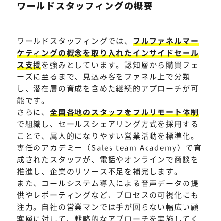
セレブリックス
ワールドスタッフィングの概要
研修まで幅広く支援
ワールドスタッフィングでは、
フルファネルマー
インサイドセールス代行と運
BALES
ケティングの概念を取り入れたインサイドセール
いBtoB営業支援
ス支援
を強みとしています。認知層から購買フェ
ーズに至るまで、見込み客をファネル上で分類
し、潜在層の育成を含めた継続的アプローチが可
営業課題に合わせてテレアポ
セイヤク
能です。
ルドセールスまで相談できる
さらに、
全国各地のスタッフをフルリモート体制
で組織し、セールスシェアリング方式を採用する
ことで、属人的になりやすい営業活動を標準化。
営業戦略設計からテレアポ、
エッジコネクション
専任のアカデミー（Sales team Academy）で育
セールスまで支援
成されたスタッフが、電話やオンラインで商談を
推進し、企業のリソース不足を補完します。
また、コールシステム導入による音声データの提
テレアポから訪問営業、商談
ジャパンプ
供やレポーティングなど、プロセスの可視化にも
ングまで相談できる営業代行
注力。自社の営業マンでは手が回らない幅広い顧
客層に対して、戦略的なアプローチを実施してく