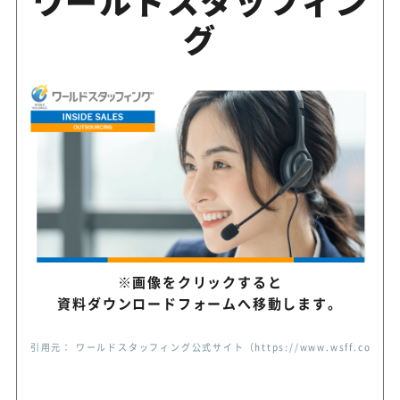
ワールドスタッフィン
駄なコストを発生させない
グ
ネット完結で最短5営業日ス
NetReal＋
ール課金型の電話営業代行
最短2営業日で開始！コール
FTJ
レアポやフォーム送信代行も
BDRやインサイドセールス代
DORIRU
拓の商談創出を支援
※画像をクリックすると
資料ダウンロードフォームへ移動します。
定額制で営業戦略から商談獲
カリトルくん
相談できる営業支援
引用元： ワールドスタッフィング公式サイト（https://www.wsff.co.jp/
営業代行・営業コンサルティ