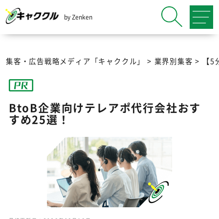
by Zenken
集客・広告戦略メディア「キャククル」
>
業界別集客
>
【5
BtoB企業向けテレアポ代行会社おす
すめ25選！