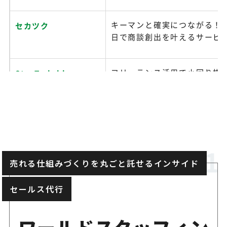
キーマンと確実につながる！最
セカツク
日で商談創出を叶えるサービ
フリーランス活用で小回り抜
StarTwinkle
ールから始められるテレアポ
月額固定費ゼロの完全成果報
アイランド・ブレイン
た新規開拓を目指す
売れる仕組みづくりを丸ごと託せるインサイド
人材派遣事業で培ったノウハ
アソウ
柔軟なテレアポ代行
セールス代行
1件15,000円～！明瞭な成果
完全成果アポインター