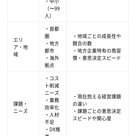
・中小
（〜99
人）
・首都
圏
・地域ごとの成長性や
エリ
・地方
競合の数
ア・地
都市
・地方企業特有の商習
域
・海外
慣・意思決定スピード
拠点
・コス
ト削減
ニーズ
・現在抱える経営課題
・業務
課題・
の違い
効率化
ニーズ
・課題ごとの意思決定
・人材
スピードや関心度
不足
・DX推