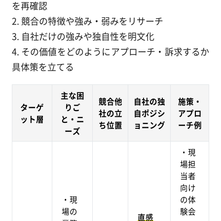
を再確認
2. 競合の特徴や強み・弱みをリサーチ
3. 自社だけの強みや独自性を明文化
4. その価値をどのようにアプローチ・訴求するか
具体策を立てる
主な困
競合他
自社の独
施策・
ターゲ
りご
社の立
自ポジシ
アプロ
ット層
と・ニ
ち位置
ョニング
ーチ例
ーズ
・現
場担
当者
向け
・現
の体
場の
験会
直感