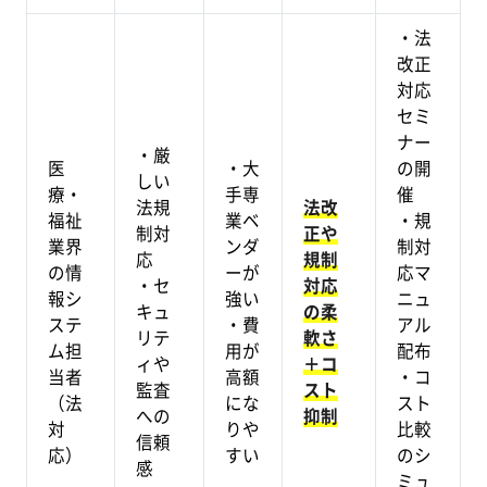
・法
改正
対応
セミ
ナー
・厳
医
・大
の開
しい
療・
手専
催
法規
法改
福祉
業ベ
・規
制対
正や
業界
ンダ
制対
応
規制
の情
ーが
応マ
・セ
対応
報シ
強い
ニュ
キュ
の柔
ステ
・費
アル
リテ
軟さ
ム担
用が
配布
ィや
＋コ
当者
高額
・コ
監査
スト
（法
にな
スト
への
抑制
対
りや
比較
信頼
応）
すい
のシ
感
ミュ