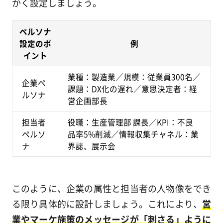
かく設定しましょう。
ペルソナ
設定のポ
例
イント
業種：製造業／規模：従業員300名／
企業ペ
課題：DX化の遅れ／意思決定者：経
ルソナ
営企画部長
担当者
役職：生産管理部 課長／KPI：不良
ペルソ
品率5%削減／情報収集チャネル：業
ナ
界誌、展示会
このように、企業の属性と担当者の人物像をでき
る限り具体的に設計しましょう。これにより、
営
業やマーケ施策のメッセージが「刺さる」ように