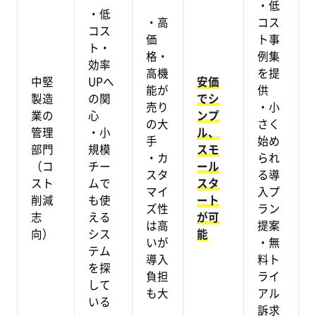
・低
・低
・高
コス
コス
価
ト事
ト・
格・
例集
効率
高機
を提
中堅
UPへ
安価
能が
供
製造
の関
でシ
売り
・小
業の
心
ンプ
の大
さく
管理
・小
ル、
手
始め
部門
規模
スモ
・カ
られ
（コ
チー
ール
スタ
る導
スト
ムで
スタ
マイ
入プ
削減
も使
ート
ズ性
ラン
志
える
が可
は高
提案
向）
シス
能
いが
・無
テム
導入
料ト
を探
負担
ライ
して
も大
アル
いる
訴求