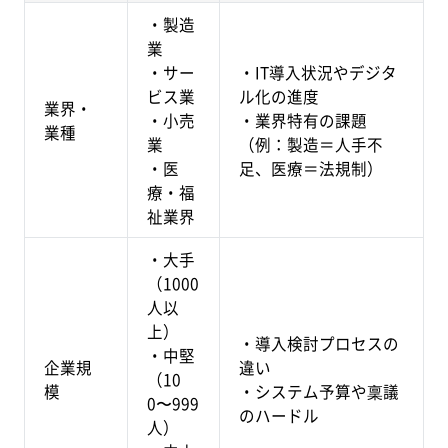
・製造
業
・サー
・IT導入状況やデジタ
ビス業
ル化の進度
業界・
・小売
・業界特有の課題
業種
業
（例：製造＝人手不
・医
足、医療＝法規制）
療・福
祉業界
・大手
（1000
人以
上）
・導入検討プロセスの
・中堅
企業規
違い
（10
模
・システム予算や稟議
0〜999
のハードル
人）