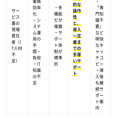
業務
・
的な
効率
・多
「専
サー
操作
化
機能
門知
ビス
性
・シ
だが
識不
業の
と、
ステ
複雑
要」
現場
導入
ム運
・サ
など
責任
～定
用の
ポー
明快
者（I
着ま
手
ト体
なキ
T人材
での
間・
制が
ャッ
不
手厚
負担
標準
チコ
足）
いサ
・IT
的
ピー
ポー
知識
・導
ト
の不
入後
足
も継
続サ
ポー
ト案
内