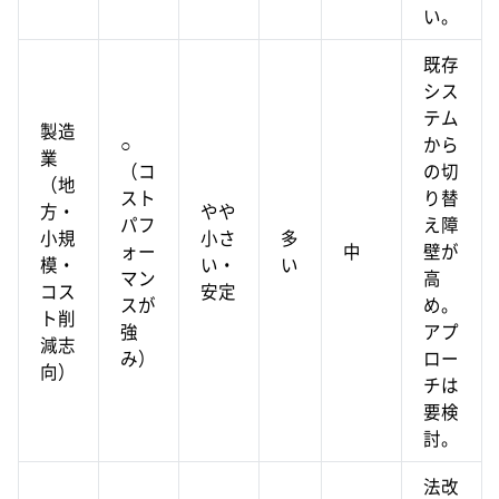
い。
既存
シス
テム
製造
○
から
業
（コ
の切
（地
スト
り替
方・
やや
パフ
え障
小規
小さ
多
ォー
中
壁が
模・
い・
い
マン
高
コス
安定
スが
め。
ト削
強
アプ
減志
み）
ロー
向）
チは
要検
討。
法改