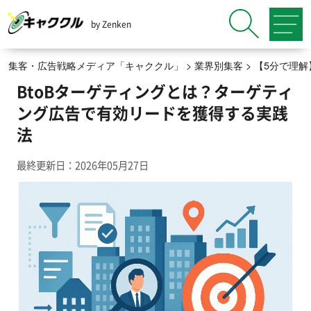
by Zenken
集客・広告戦略メディア「キャククル」
>
業界別集客
>
【5分で理
BtoBターゲティングとは？ターゲティ
ング広告で有効リードを獲得する実践
法
最終更新日：2026年05月27日