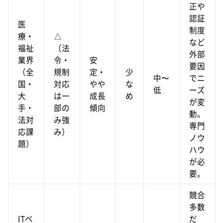
正や
認証
医
制度
療・
△
など
福祉
（法
外部
業界
令・
安
要因
（全
規制
定・
少
中〜
でニ
国・
対応
やや
な
低
ーズ
大
は一
成長
め
が変
手・
部の
傾向
動。
法対
み強
専門
応課
み）
ノウ
題）
ハウ
が必
要。
競合
多数
ITベ
だ