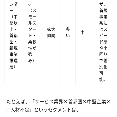
ンダ
○
が、
ー
（ス
新規
（中
モー
事業
堅以
ルス
系に
上・
ター
拡大
多
はス
中
首都
ト・
傾向
い
ピー
圏・
柔軟
ド感
新規
性が
や小
事業
強
回り
推進
み）
で差
層）
別化
可
能。
たとえば、「サービス業界×首都圏×中堅企業×
IT人材不足」というセグメントは、