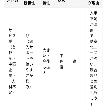
親和性
長性
グ理由
人手
不足
が深
サー
刻
ビス
◎
で、
業
（導
効率
（首
入サ
化ニ
大き
都
ポー
ーズ
い・
中
圏・
トや
が強
今後
程
高
中堅
使い
い。
も拡
度
企
やす
競合
大
業・
さが
製品
IT人
強
との
材不
み）
差別
足）
化も
しや
す