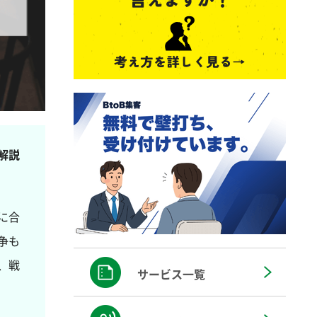
解説
に合
争も
、戦
サービス一覧