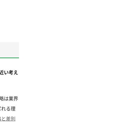
近い考え
略は業界
ばれる理
略と差別