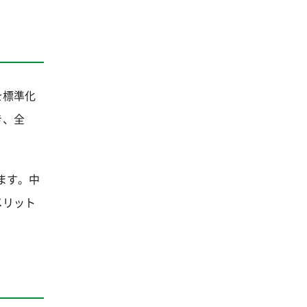
を標準化
き、全
ます。中
メリット