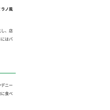
ミラノ風
化し、店
本にはバ
やデニー
的に食べ