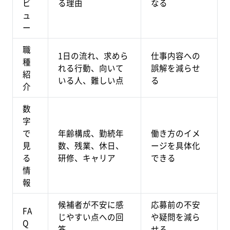
ビ
る理由
なる
ュ
ー
職
1日の流れ、求めら
仕事内容への
種
れる行動、向いて
誤解を減らせ
紹
いる人、難しい点
る
介
数
字
で
年齢構成、勤続年
働き方のイメ
見
数、残業、休日、
ージを具体化
る
研修、キャリア
できる
情
報
候補者が不安に感
応募前の不安
FA
じやすい点への回
や疑問を減ら
Q
答
せる