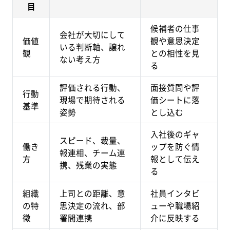
目
候補者の仕事
会社が大切にして
価値
観や意思決定
いる判断軸、譲れ
観
との相性を見
ない考え方
る
評価される行動、
面接質問や評
行動
現場で期待される
価シートに落
基準
姿勢
とし込む
入社後のギャ
スピード、裁量、
働き
ップを防ぐ情
報連相、チーム連
方
報として伝え
携、残業の実態
る
組織
上司との距離、意
社員インタビ
の特
思決定の流れ、部
ューや職場紹
徴
署間連携
介に反映する