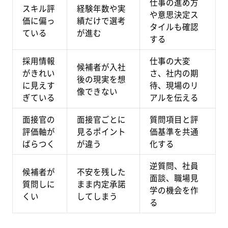
仕事の進め方
スキル評
経験年数や実
や意思決定ス
価に偏っ
績だけで選考
タイルも確認
ている
が進む
する
採用情報
仕事の大変
候補者が入社
がきれい
さ、社内の期
後の現実を想
に見えす
待、現場のリ
像できない
ぎている
アルを伝える
面接官の
面接官ごとに
質問項目と評
評価軸が
見るポイント
価基準を共通
ばらつく
が違う
化する
逆質問、社員
候補者が
不安を残した
面談、職場見
質問しに
まま内定承諾
学の機会を作
くい
してしまう
る