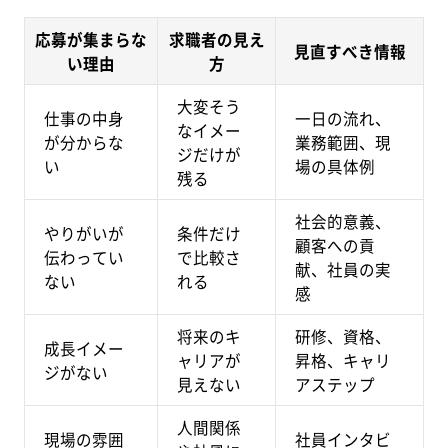
応募が集まらな
求職者の見え
見直すべき情報
い理由
方
大変そう
仕事の中身
一日の流れ、
なイメー
が分からな
業務範囲、現
ジだけが
い
場の具体例
残る
社会的意義、
やりがいが
条件だけ
顧客への貢
伝わってい
で比較さ
献、社員の実
ない
れる
感
将来のキ
研修、資格、
成長イメー
ャリアが
昇格、キャリ
ジがない
見えない
アステップ
人間関係
現場の雰囲
社員インタビ