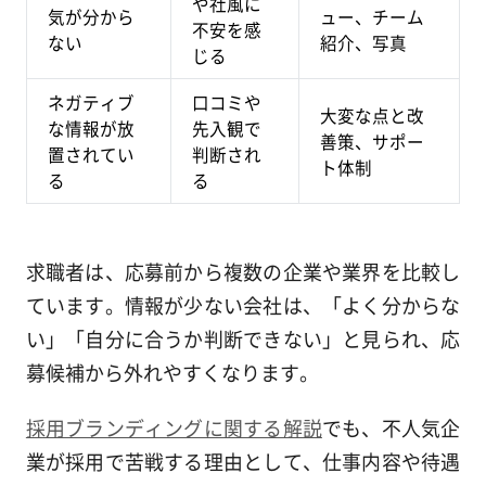
や社風に
気が分から
ュー、チーム
不安を感
ない
紹介、写真
じる
ネガティブ
口コミや
大変な点と改
な情報が放
先入観で
善策、サポー
置されてい
判断され
ト体制
る
る
求職者は、応募前から複数の企業や業界を比較し
ています。情報が少ない会社は、「よく分からな
い」「自分に合うか判断できない」と見られ、応
募候補から外れやすくなります。
採用ブランディングに関する解説
でも、不人気企
業が採用で苦戦する理由として、仕事内容や待遇