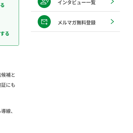
インタビュー一覧
る
メルマガ無料登録
する
店候補と
検証にも
る導線、