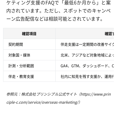
ケティング支援のFAQで「最低6か月から」と案
内されています。ただし、スポットでのキャンペ
ーン広告配信などは相談可能とされています。
確認項目
確認す
契約期間
伴走支援は一定期間の改善サイク
対象国・媒体
北米、アジアなど対象地域によっ
計測・分析範囲
GA4、GTM、ダッシュボード、
伴走・教育支援
社内に知見を残す支援か、運用代
参照元：株式会社プリンシプル公式サイト（https://www.prin
ciple-c.com/service/overseas-marketing/）