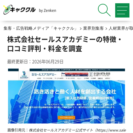
by Zenken
集客・広告戦略メディア「キャククル」
>
業界別集客
>
人材業界が
株式会社セールスアカデミーの特徴・
口コミ評判・料金を調査
最終更新日：2026年06月29日
画像引用元：
株式会社セールスアカデミー公式サイト（https://www.sale