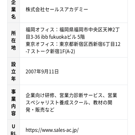
企
業
株式会社セールスアカデミー
名
福岡オフィス：福岡県福岡市中央区天神2丁
所
目3-36 ibb fukuokaビル 5階
在
東京オフィス：東京都新宿区西新宿6丁目12
地
-7 ストーク新宿1F(A-2)
設
立
2007年9月11日
年
事
企業向け研修、営業力診断サービス、営業
業
スペシャリスト養成スクール、教材の開
内
発・販売など
容
U
https://www.sales-ac.jp/
RL