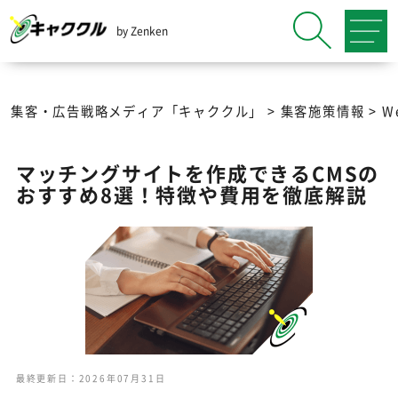
by Zenken
集客・広告戦略メディア「キャククル」
>
集客施策情報
>
W
マッチングサイトを作成できるCMSの
おすすめ8選！特徴や費用を徹底解説
最終更新日：2026年07月31日