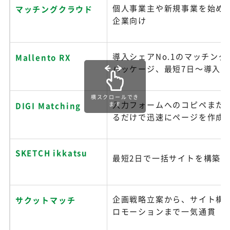
個人事業主や新規事業を始め
マッチングクラウド
企業向け
導入シェアNo.1のマッチン
Mallento RX
パッケージ、最短7日～導入可
横スクロールでき
入力フォームへのコピペまた
ます
DIGI Matching
るだけで迅速にページを作成
SKETCH ikkatsu
最短2日で一括サイトを構築
企画戦略立案から、サイト構
サクットマッチ
ロモーションまで一気通貫