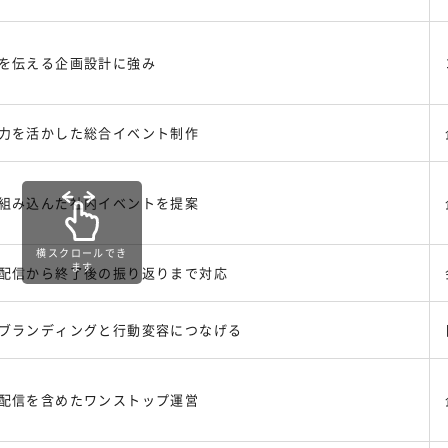
を伝える企画設計に強み
力を活かした総合イベント制作
組み込んだ社内イベントを提案
横スクロールでき
ます
配信から終了後の振り返りまで対応
ブランディングと行動変容につなげる
配信を含めたワンストップ運営