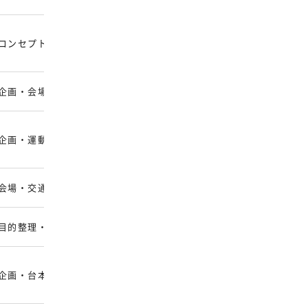
コンセプト・映像・演出・運営
リアル・オンライン・ハ
企画・会場施工・運営・事後対応
全国の会場開催・ハイブ
企画・運動・健康測定・運営
会場開催中心
会場・交通宿泊・受付・配信・振り返り
会場・オンライン・ハイ
目的整理・企画・映像・社内浸透
リアル・オンライン・ハ
企画・台本・映像・音響照明・配信
会場・オンライン・ハイ