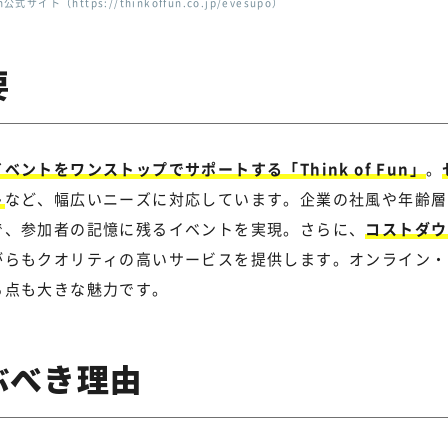
n公式サイト（https://thinkoffun.co.jp/evesupo）
要
ベントをワンストップでサポートする「Think of Fun」
。
ト
など、幅広いニーズに対応しています。企業の社風や年齢層
で、参加者の記憶に残るイベントを実現。さらに、
コストダウ
がらもクオリティの高いサービスを提供します。オンライン・
る点も大きな魅力です。
を選ぶべき理由