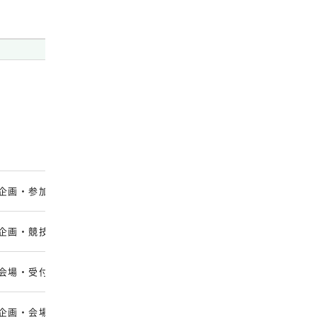
。
主な対応範囲
対応形式
企画・参加型コンテンツ・当日進行
会場・オンライン・ハイ
企画・競技・体力測定・運営
会場・オンライン企画
会場・受付・配信・当日運営
会場・オンライン・ハイ
企画・会場・映像・演出・運営
リアル・オンライン・ハ