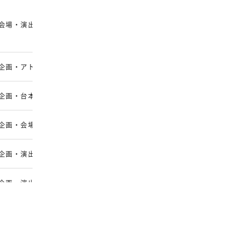
会場・演出・音響照明・交通宿泊
会場開催・ハイブリッド
企画・アトラクション・機材・運営
会場開催中心
企画・台本・映像・装飾・配信
会場・オンライン・ハイ
企画・会場・配信・進行・事後対応
会場・オンライン・ハイ
企画・演出・交通宿泊・当日運営
会場開催・ハイブリッド
企画・演出・キャスティング・運営
会場・オンライン・ハイ
コンセプト・施工・映像・運営・検証
会場・オンライン・ハイ