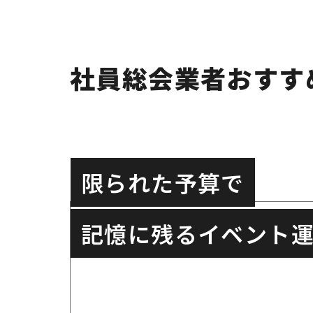
コムネット
テーマ設計から映像
AJ WORKS
会場調査・台本・機
社員総会業者おすす
イベントファクトリ
企業の目的に合わせ
ー
マックスプロデュー
社員総会の企画・演
限られた予算で
ス
日本コンベンション
社員総会の運営とオ
記憶に残るイベント
サービス
NEO FLAG.
社員総会・表彰・懇