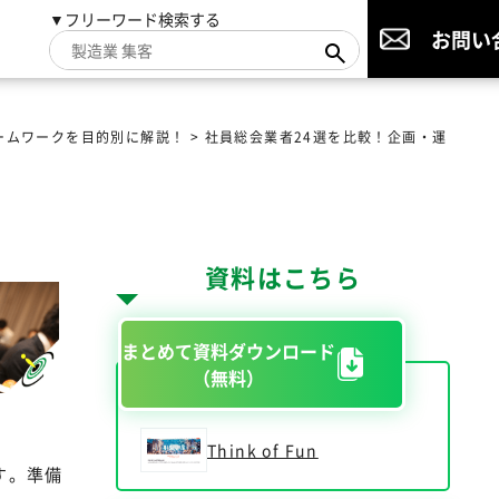
▼フリーワード検索する
お問い
ームワークを目的別に解説！
>
社員総会業者24選を比較！企画・運
資料はこちら
まとめて資料ダウンロード
（無料）
Think of Fun
す。準備