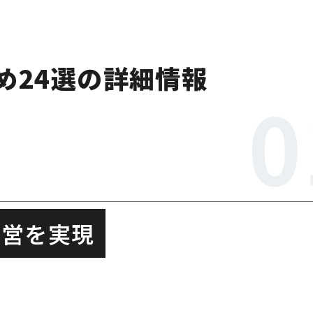
・ステージ・当日進行まで一貫対応
材・当日進行を初回から支援
め24選の詳細情報
た企画とプロモーション演出を提案
出・映像・当日運営を総合プロデュース
ンライン・ハイブリッド配信に対応
運営を実現
親会を演出まで含めて総合支援