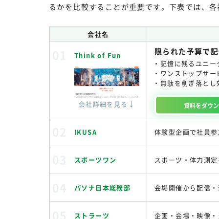
るかを比較することが重要です。下表では、各
会社名
限られた予算で記
Think of Fun
記憶に残るユニー
ワンストップサー
無駄を削ぎ落とし
会社詳細を見る↓
資料を
ダウ
IKUSA
体験型企画で社員参
スポーツワン
スポーツ・体力測定
パソナ日本総務部
会場開催から配信・
ストラーツ
企画・会場・映像・