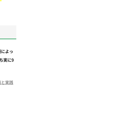
種によっ
ち実に9
識と実践