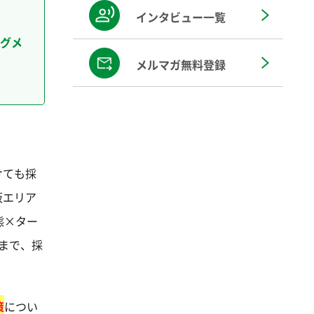
インタビュー一覧
グメ
メルマガ無料登録
けても採
阪エリア
態×ター
まで、採
策
につい