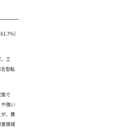
1.7%）
ば、工
総合型転
状態で
）や強い
とが、費
得意領域