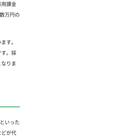
採用課金
〜数万円の
います。
です。採
となりま
月といった
などが代