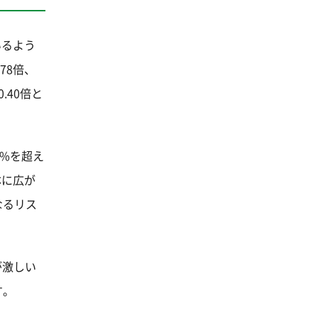
いるよう
78倍、
40倍と
%を超え
体に広が
なるリス
が激しい
す。