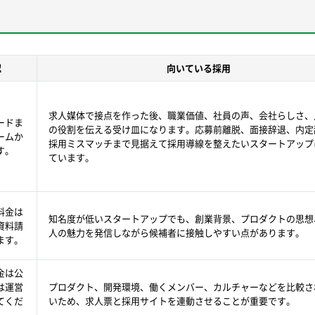
認
向いている採用
求人媒体で接点を作った後、職業価値、社員の声、会社らしさ、
ードま
の役割を伝える受け皿になります。応募前離脱、面接辞退、内定
ームか
採用ミスマッチまで見据えて採用導線を整えたいスタートアップ
す。
ています。
料金は
知名度が低いスタートアップでも、創業背景、プロダクトの思想
資料請
人の魅力を発信しながら候補者に接触しやすい点があります。
ます。
金は公
は運営
プロダクト、開発環境、働くメンバー、カルチャーなどを比較さ
てくだ
いため、求人票と採用サイトを連動させることが重要です。