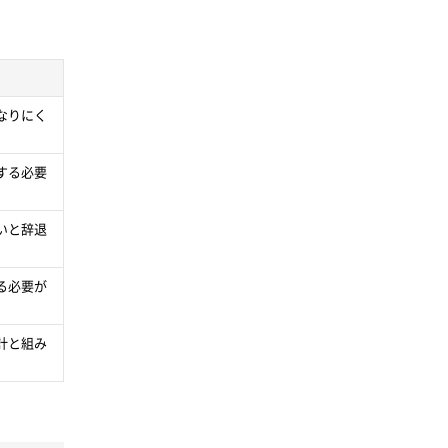
なりにく
する必要
いと辞退
る必要が
計と組み