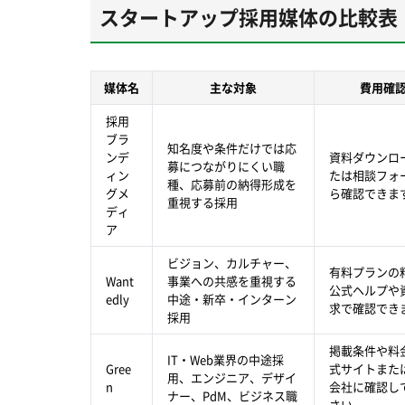
スタートアップ採用媒体の比較表
媒体名
主な対象
費用確
採用
ブラ
知名度や条件だけでは応
ンデ
資料ダウンロ
募につながりにくい職
ィン
たは相談フォ
種、応募前の納得形成を
グメ
ら確認できま
重視する採用
ディ
ア
ビジョン、カルチャー、
有料プランの
Want
事業への共感を重視する
公式ヘルプや
edly
中途・新卒・インターン
求で確認でき
採用
掲載条件や料
IT・Web業界の中途採
Gree
式サイトまた
用、エンジニア、デザイ
n
会社に確認し
ナー、PdM、ビジネス職
さい。