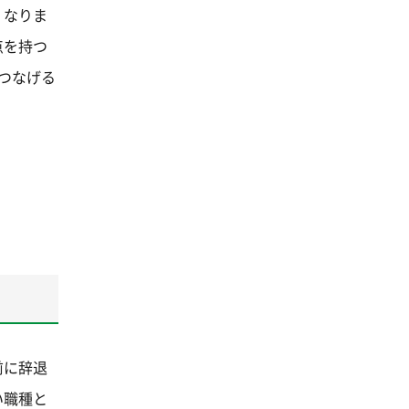
くなりま
点を持つ
つなげる
前に辞退
い職種と