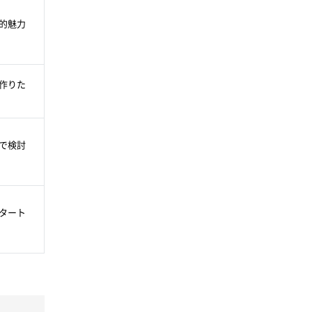
的魅力
作りた
で検討
タート