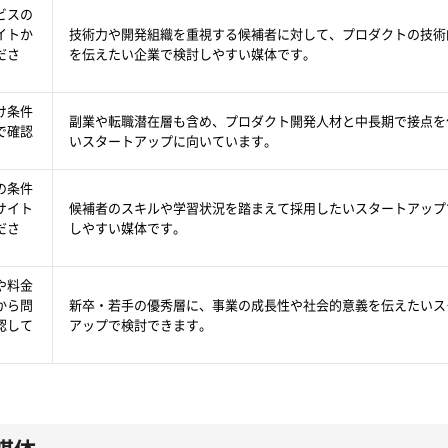
ビスの
イトか
技術力や開発組織を重視する候補者に対して、プロダクトの技術
ださ
を伝えたい企業で検討しやすい媒体です。
け条件
副業や転職潜在層も含め、プロダクト開発人材と中長期で接点を
で確認
いスタートアップに向いています。
。
の条件
サイト
候補者のスキルや学習状況を踏まえて採用したいスタートアップ
ださ
しやすい媒体です。
や料金
から問
新卒・若手の優秀層に、事業の成長性や社会的意義を伝えたいス
認して
アップで検討できます。
媒体