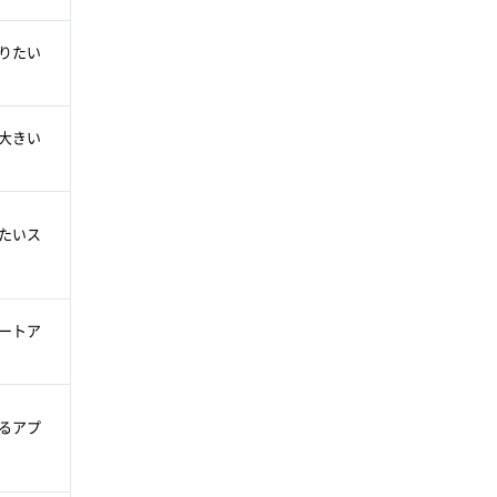
りたい
大きい
たいス
ートア
るアプ