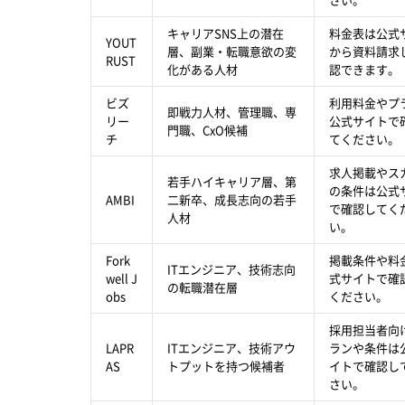
キャリアSNS上の潜在
料金表は公式
YOUT
層、副業・転職意欲の変
から資料請求
RUST
化がある人材
認できます。
ビズ
利用料金やプ
即戦力人材、管理職、専
リー
公式サイトで
門職、CxO候補
チ
てください。
求人掲載やス
若手ハイキャリア層、第
の条件は公式
AMBI
二新卒、成長志向の若手
で確認してく
人材
い。
Fork
掲載条件や料
ITエンジニア、技術志向
well J
式サイトで確
の転職潜在層
obs
ください。
採用担当者向
LAPR
ITエンジニア、技術アウ
ランや条件は
AS
トプットを持つ候補者
イトで確認し
さい。