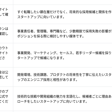
サイト
すぐ転職したい顕在層だけでなく、将来的な採用候補と関係を作
して確
スタートアップに向いています。
ランは
事業責任者、管理職、専門職など、少数精鋭で採用失敗の影響が
確認し
ポジションを採る際に検討しやすい媒体です。
カウト
サイト
事業開発、マーケティング、セールス、若手リーダー候補を採り
ださ
タートアップで候補になります。
金は公
開発環境、技術課題、プロダクトの将来性を丁寧に伝えたいスタ
認して
ップのエンジニア採用と相性があります。
けのプ
公式サ
技術的な挑戦や開発組織の魅力を言語化し、候補者ごとに理由あ
てくだ
ローチをしたいスタートアップに向いています。