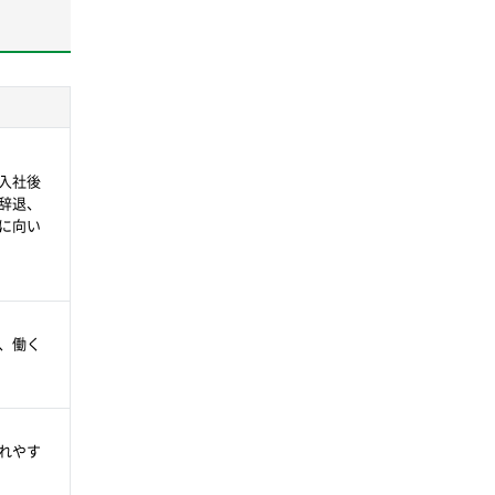
入社後
辞退、
に向い
、働く
れやす