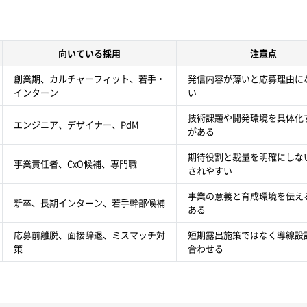
。
向いている採用
注意点
創業期、カルチャーフィット、若手・
発信内容が薄いと応募理由に
インターン
い
技術課題や開発環境を具体化
エンジニア、デザイナー、PdM
がある
期待役割と裁量を明確にしな
事業責任者、CxO候補、専門職
されやすい
事業の意義と育成環境を伝え
新卒、長期インターン、若手幹部候補
ある
応募前離脱、面接辞退、ミスマッチ対
短期露出施策ではなく導線設
策
合わせる