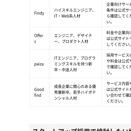
企業向けサー
ハイスキルエンジニア、
条件は公式サ
Findy
IT・Web系人材
ら確認してく
い。
料金や企業向
Offer
エンジニア、デザイナ
は公式サイト
s
ー、プロダクト人材
してください
採用サービス
ITエンジニア、プログラ
や料金は公式
paiza
ミングスキルを持つ新
で確認してく
卒・中途人材
い。
サービス内容
成長企業に関心のある優
Good
は公式サイト
秀層新卒、若手ハイポテ
find
い合わせて確
ンシャル人材
ください。
スタートアップ採用で検討したい