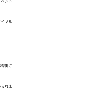
イベント
ダイヤル
年稼働さ
められま