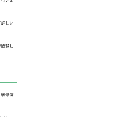
て詳しい
が閲覧し
、稼働済