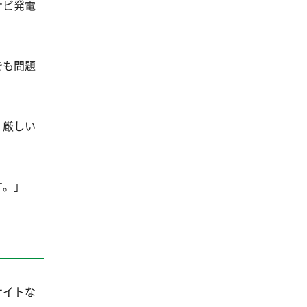
ナビ発電
でも問題
。厳しい
す。」
サイトな