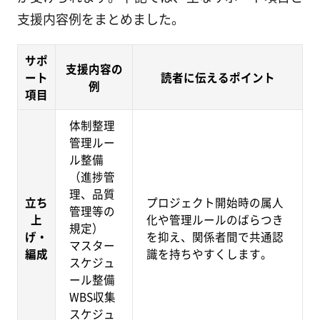
支援内容例をまとめました。
サポ
支援内容の
ート
読者に伝えるポイント
例
項目
体制整理
管理ルー
ル整備
（進捗管
理、品質
立ち
プロジェクト開始時の属人
管理等の
上
化や管理ルールのばらつき
規定）
げ・
を抑え、関係者間で共通認
マスター
編成
識を持ちやすくします。
スケジュ
ール整備
WBS収集
スケジュ