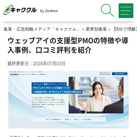
by Zenken
集客・広告戦略メディア「キャククル」
>
業界別集客
>
【5分で理
ウェッブアイの支援型PMOの特徴や導
入事例、口コミ評判を紹介
最終更新日：2026年07月03日