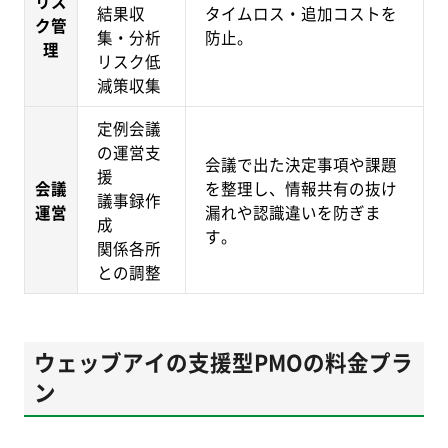
リス
結果収
タイムロス・追加コストを
ク管
集・分析
防止。
理
リスク低
減策収集
定例会議
の運営支
会議で出た決定事項や課題
援
会議
を整理し、情報共有の抜け
議事録作
運営
漏れや認識違いを防ぎま
成
す。
関係各所
との調整
ウェッブアイの支援型PMOの料金プラ
ン