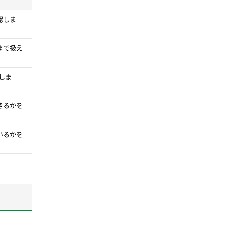
認しま
まで扱え
しま
きるかを
いるかを