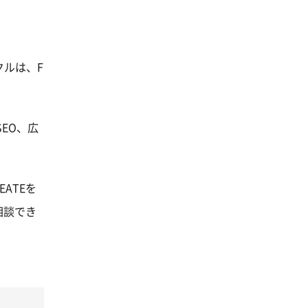
クルは、F
EO、広
ATEを
相談でき