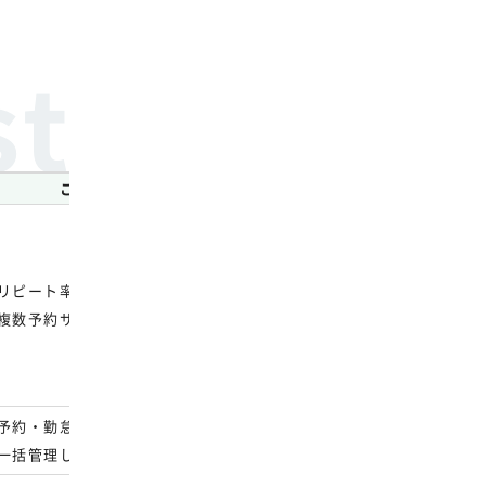
こんな美容室におすすめ
料金
リピート率を上げたい
初期費用：33,000円
複数予約サイト・多店舗を一元管理したい
月額：8,800円～
予約・勤怠・在庫まで
初期費用：143,000円
一括管理したい
月額：10,780円～