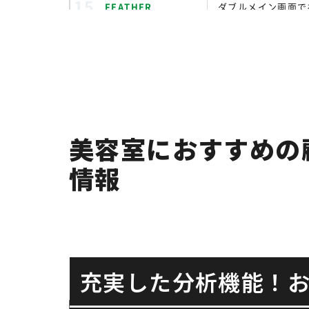
FEATHER
ダブルメイン画面で
ワンモアハンド
鍼灸・整体院にも対
VERSE
予約管理からPOS
BINS
メッセージ配信から
美容室におすすめの
情報
BeautyMerit
公式アプリ・LIN
Square予約
無料プランから予約
POS+ beauty
美容サロン向けに予
充実した分析機能！
reserviaPOS
クーポンサイト・Go