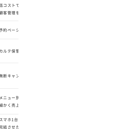
低コストで電子カルテ・
月額：5,000円～
顧客管理を始めたい
※税別
初期費用：0円
予約ページも一緒に作りたい
月額：0円～
カルテ保管・検索を楽にしたい
HPに記載なし
初期費用：0円
無断キャンセルを減らしたい
月額：44,000円〜
※税不明
初期費用：120,000 
メニュー別・スタッフ別で
月額：13,000円～
細かく売上分析したい
※税不明
スマホ1台でサロン運営を
HPに記載なし
完結させたい