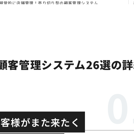
視覚的に店舗管理！売り切り型の顧客管理システム
応の顧客管理システム
レジまで網羅した多機能型システム
集計分析まで一元管理
顧客管理システム26選の詳
E・外部予約サイト連携で予約管理をまとめやすい
・決済・顧客管理を始められる
約・顧客・会計・分析を集約したPOSレジ
お客様がまた来たく
ogle・LINEなどの予約を一元管理できる美容サロン向けPOS