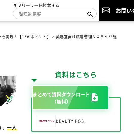
▼フリーワード検索する
お問い
を実現！【12のポイント】
>
美容室向け顧客管理システム26選
資料はこちら
まとめて資料ダウンロード
（無料）
BEAUTY POS
ば、
一人