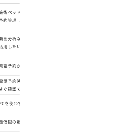
施術ベッド・設備単位で
HPに記載なし
予約管理したい
初期費用：130,000円
商圏分析など経営データを
月額：7,000円～
活用したい
※税不明
初期費用：見積もり
電話予約が多くCTI連携したい
月額：9,240円
電話予約時にお客様情報を
HPに記載なし
すぐ確認できる仕組みがほしい
PCを使わずスマホで管理したい
月額：5,500円～
初期費用：0円
最低限の顧客台帳があれば十分
月額：0円～