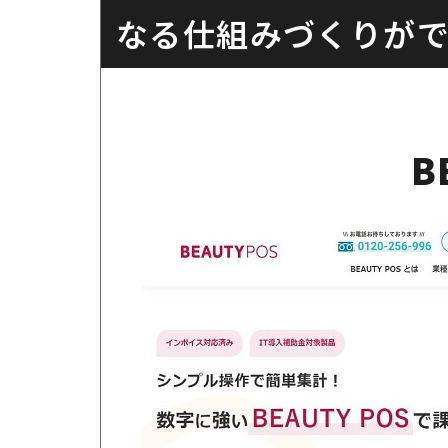
なる仕組みづくりが
Salon de Net
POS・セルフレジ
USENレジTAB BE
会計・カルテ管理・
AUTY
B
スマレジ
無料プランから使え
Airレジ
0円で始められるP