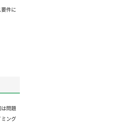
ス要件に
初は問題
イミング