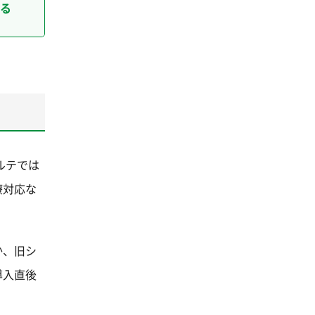
る
ルテでは
療対応な
か、旧シ
導入直後