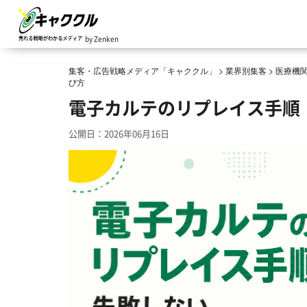
by Zenken
集客・広告戦略メディア「キャククル」
>
業界別集客
>
医療機
び方
電子カルテのリプレイス手順
公開日：2026年06月16日