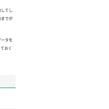
約してし
約までが
データを
しておく