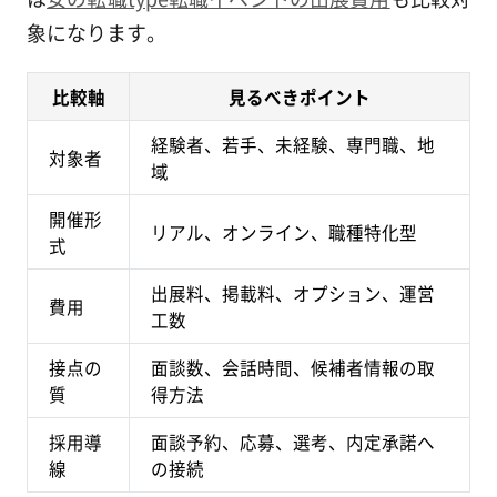
象になります。
比較軸
見るべきポイント
経験者、若手、未経験、専門職、地
対象者
域
開催形
リアル、オンライン、職種特化型
式
出展料、掲載料、オプション、運営
費用
工数
接点の
面談数、会話時間、候補者情報の取
質
得方法
採用導
面談予約、応募、選考、内定承諾へ
線
の接続