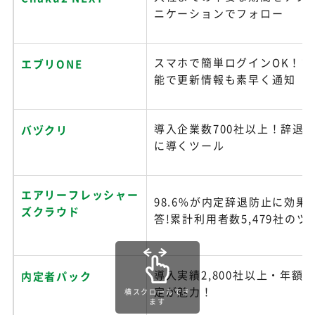
ニケーションでフォロー
スマホで簡単ログインOK！プ
エブリONE
能で更新情報も素早く通知
導入企業数700社以上！辞退率
バヅクリ
に導くツール
エアリーフレッシャー
98.6%が内定辞退防止に効果
ズクラウド
答!累計利用者数5,479社のツ
導入実績2,800社以上・年額5,
内定者パック
定が魅力！
横スクロールでき
ます