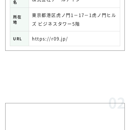
名
東京都港区虎ノ門1－17－1虎ノ門ヒル
所在
地
ズ ビジネスタワー5階
https://r09.jp/
URL